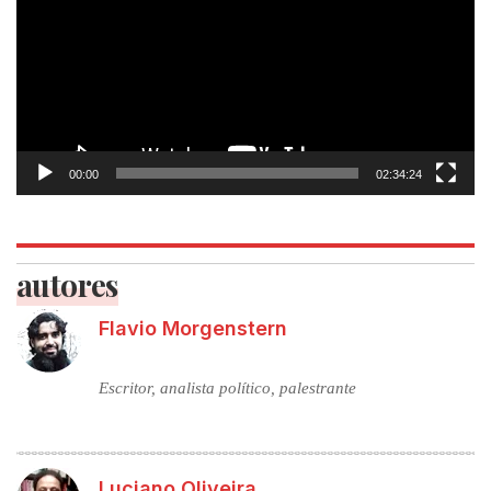
00:00
02:34:24
autores
Flavio Morgenstern
Escritor, analista político, palestrante
Luciano Oliveira