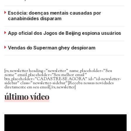
Escócia: doenças mentais causadas por
canabinóides disparam
App oficial dos Jogos de Beijing espiona usuários
Vendas do Superman ghey despioram
[rs_newsletter heading=”newsletter” name_placeholder=”Seu
nome” email_placeholder=”Seu melhor email”
btn_placeholder=”CADASTRE-SE AGORA” id=”id-newsletter-
sidebar” class=”newsletter-sidebar”]Receba nossas novidades
diretamente em seu email[/rs_newsletter]
último vídeo
Tocador
de
vídeo