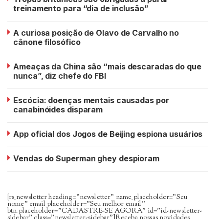
treinamento para “dia de inclusão”
A curiosa posição de Olavo de Carvalho no
cânone filosófico
Ameaças da China são “mais descaradas do que
nunca”, diz chefe do FBI
Escócia: doenças mentais causadas por
canabinóides disparam
App oficial dos Jogos de Beijing espiona usuários
Vendas do Superman ghey despioram
[rs_newsletter heading=”newsletter” name_placeholder=”Seu
nome” email_placeholder=”Seu melhor email”
btn_placeholder=”CADASTRE-SE AGORA” id=”id-newsletter-
sidebar” class=”newsletter-sidebar”]Receba nossas novidades