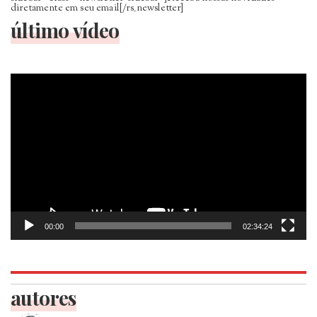
diretamente em seu email[/rs_newsletter]
último vídeo
Tocador
de
vídeo
00:00
02:34:24
autores