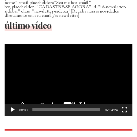
nome” email_placeholder=”Seu melhor email”
btn_placeholder=”CADASTRE-SE AGORA” id=”id-newsletter-
sidebar” class=”newsletter-sidebar”]Receba nossas novidades
diretamente em seu email[/rs_newsletter]
último vídeo
Tocador
de
vídeo
00:00
02:34:24