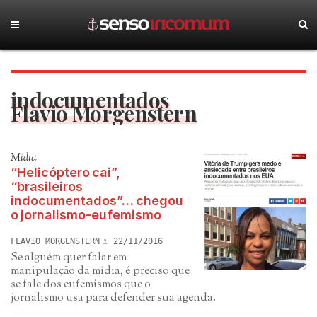
indocumentados
Flavio Morgenstern
Mídia
“Helicóptero cai”,
“brasileiros
indocumentados”… chegou
o jornalismo-eufemismo
FLAVIO MORGENSTERN
22/11/2016
Se alguém quer falar em
manipulação da mídia, é preciso que
se fale dos eufemismos que o
jornalismo usa para defender sua agenda.