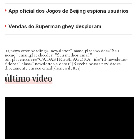
App oficial dos Jogos de Beijing espiona usuários
Vendas do Superman ghey despioram
[rs_newsletter heading=”newsletter” name_placeholder=”Seu
nome” email_placeholder=”Seu melhor email”
btn_placeholder=”CADASTRE-SE AGORA” id=”id-newsletter-
sidebar” class=”newsletter-sidebar”]Receba nossas novidades
diretamente em seu email[/rs_newsletter]
último vídeo
Tocador
de
vídeo