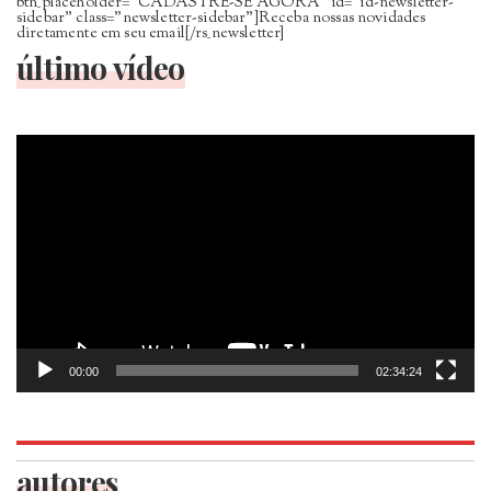
btn_placeholder=”CADASTRE-SE AGORA” id=”id-newsletter-
sidebar” class=”newsletter-sidebar”]Receba nossas novidades
diretamente em seu email[/rs_newsletter]
último vídeo
Tocador
de
vídeo
00:00
02:34:24
autores