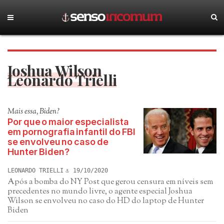
Joshua Wilson
Leonardo Trielli
Mais essa, Biden?
Por que o maior especialista
em pornografia infantil do FBI
se envolveu no caso de
Hunter Biden?
LEONARDO TRIELLI
19/10/2020
Após a bomba do NY Post que gerou censura em níveis sem
precedentes no mundo livre, o agente especial Joshua
Wilson se envolveu no caso do HD do laptop de Hunter
Biden