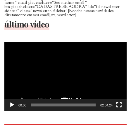
nome” email_placeholder=”Seu melhor email”
btn_placeholder=”CADASTRE-SE AGORA” id=”id-newsletter-
sidebar” class=”newsletter-sidebar”]Receba nossas novidades
diretamente em seu email[/rs_newsletter]
último vídeo
Tocador
de
vídeo
00:00
02:34:24