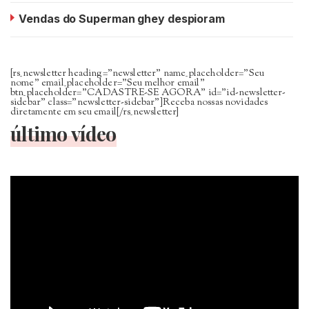
Vendas do Superman ghey despioram
[rs_newsletter heading=”newsletter” name_placeholder=”Seu
nome” email_placeholder=”Seu melhor email”
btn_placeholder=”CADASTRE-SE AGORA” id=”id-newsletter-
sidebar” class=”newsletter-sidebar”]Receba nossas novidades
diretamente em seu email[/rs_newsletter]
último vídeo
Tocador
de
vídeo