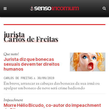
jurista
Carlos de Freitas
Que susto!
Jurista diz que bonecas
sexuais devem ter direitos
humanos
CARLOS DE FREITAS
30/09/2019
Em breve, arrancar as cabeças das bonecas da sua irmã ou
apalpar um boneco de neve será crime hediondo
Impeachment
Morre Hélio Bicudo, co-autor do impeachment