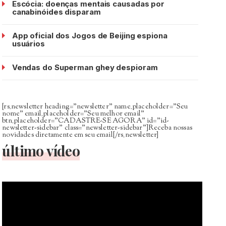
Escócia: doenças mentais causadas por
canabinóides disparam
App oficial dos Jogos de Beijing espiona
usuários
Vendas do Superman ghey despioram
[rs_newsletter heading=”newsletter” name_placeholder=”Seu
nome” email_placeholder=”Seu melhor email”
btn_placeholder=”CADASTRE-SE AGORA” id=”id-
newsletter-sidebar” class=”newsletter-sidebar”]Receba nossas
novidades diretamente em seu email[/rs_newsletter]
último vídeo
Tocador
de
vídeo