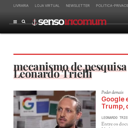
LIVRARIA
LOJA VIRTUAL
NEWSLETTER
POLITICA-PRIVAC
mecanismo de pesquisa
Leonardo Trielli
Poder demais
Google e
Trump, 
LEONARDO TRIE
Entre os doc