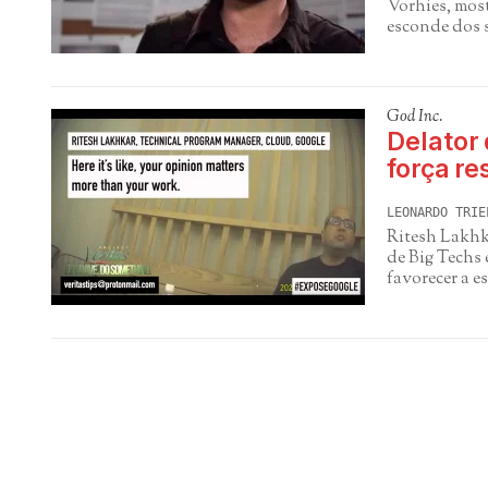
Vorhies, most
esconde dos 
God Inc.
Delator
força r
LEONARDO TRIE
Ritesh Lakhka
de Big Techs 
favorecer a e