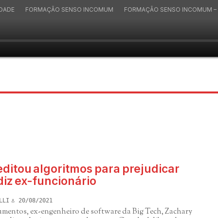
IDADE
FORMAÇÃO SENSO INCOMUM
FORMAÇÃO SENSO INCOMUM – 
ditou algoritmos para prejudicar
diz ex-funcionário
LLI
20/08/2021
umentos, ex-engenheiro de software da Big Tech, Zachary