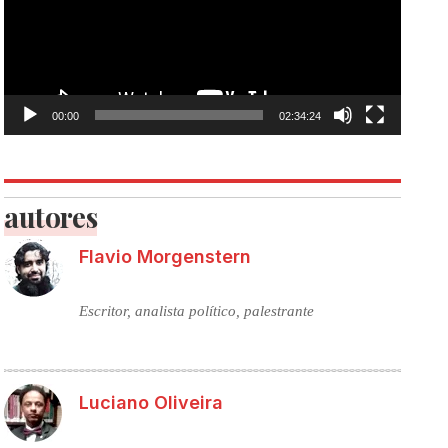
00:00
02:34:24
autores
Flavio Morgenstern
Escritor, analista político, palestrante
Luciano Oliveira