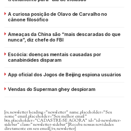
A curiosa posição de Olavo de Carvalho no
cânone filosófico
Ameaças da China são “mais descaradas do que
nunca”, diz chefe do FBI
Escócia: doenças mentais causadas por
canabinóides disparam
App oficial dos Jogos de Beijing espiona usuários
Vendas do Superman ghey despioram
[rs_newsletter heading=”newsletter” name_placeholder=”Seu
nome” email_placeholder=”Seu melhor email”
btn_placeholder=”CADASTRE-SE AGORA” id=”id-newsletter-
sidebar” class=”newsletter-sidebar”]Receba nossas novidades
diretamente em seu email[/rs_newsletter]