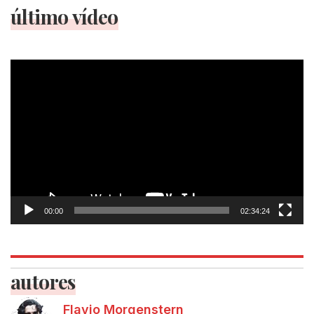
último vídeo
Tocador
de
vídeo
00:00
02:34:24
autores
Flavio Morgenstern