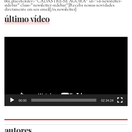
btn_placeholder=”CADASTRE-SE AGORA” id=”id-newsletter-
sidebar” class=”newsletter-sidebar”]Receba nossas novidades
diretamente em seu email[/rs_newsletter]
último vídeo
Tocador
de
vídeo
00:00
02:34:24
autores