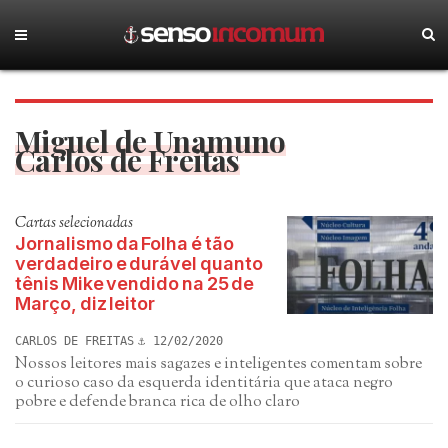
Miguel de Unamuno
Carlos de Freitas
Cartas selecionadas
Jornalismo da Folha é tão
verdadeiro e durável quanto
tênis Mike vendido na 25 de
Março, diz leitor
CARLOS DE FREITAS
12/02/2020
Nossos leitores mais sagazes e inteligentes comentam sobre
o curioso caso da esquerda identitária que ataca negro
pobre e defende branca rica de olho claro