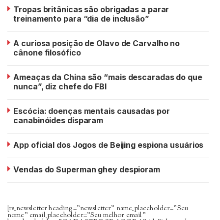
Tropas britânicas são obrigadas a parar
treinamento para “dia de inclusão”
A curiosa posição de Olavo de Carvalho no
cânone filosófico
Ameaças da China são “mais descaradas do que
nunca”, diz chefe do FBI
Escócia: doenças mentais causadas por
canabinóides disparam
App oficial dos Jogos de Beijing espiona usuários
Vendas do Superman ghey despioram
[rs_newsletter heading=”newsletter” name_placeholder=”Seu
nome” email_placeholder=”Seu melhor email”