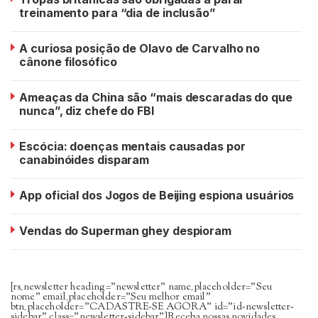
treinamento para “dia de inclusão”
A curiosa posição de Olavo de Carvalho no
cânone filosófico
Ameaças da China são “mais descaradas do que
nunca”, diz chefe do FBI
Escócia: doenças mentais causadas por
canabinóides disparam
App oficial dos Jogos de Beijing espiona usuários
Vendas do Superman ghey despioram
[rs_newsletter heading=”newsletter” name_placeholder=”Seu
nome” email_placeholder=”Seu melhor email”
btn_placeholder=”CADASTRE-SE AGORA” id=”id-newsletter-
sidebar” class=”newsletter-sidebar”]Receba nossas novidades