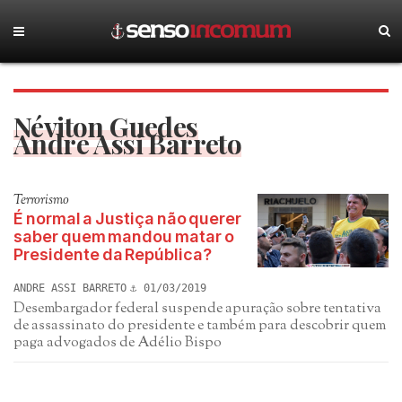
Néviton Guedes
Andre Assi Barreto
Terrorismo
É normal a Justiça não querer
saber quem mandou matar o
Presidente da República?
ANDRE ASSI BARRETO
01/03/2019
Desembargador federal suspende apuração sobre tentativa
de assassinato do presidente e também para descobrir quem
paga advogados de Adélio Bispo