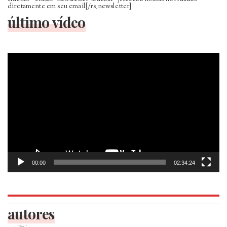
diretamente em seu email[/rs_newsletter]
último vídeo
Tocador
de
vídeo
00:00
02:34:24
autores