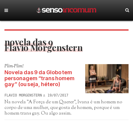
novela das 9
Flavio Morgenstern
Plim-Plim!
Novela das 9 da Globo tem
personagem “trans homem
gay” (ou seja, hétero)
FLAVIO MORGENSTERN
19/07/2017
Na novela "A Força de um Querer", Ivana é um homem no
corpo de uma mulher, que gosta de homem, porque é um
homem trans gay. Ou algo assim.