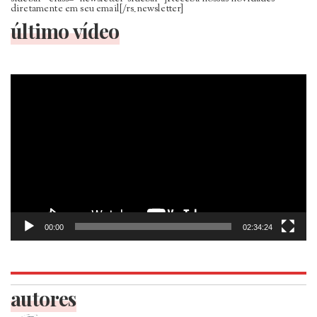
diretamente em seu email[/rs_newsletter]
último vídeo
Tocador
de
vídeo
00:00
02:34:24
autores