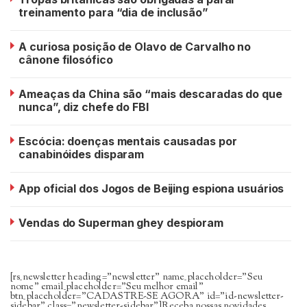
treinamento para “dia de inclusão”
A curiosa posição de Olavo de Carvalho no
cânone filosófico
Ameaças da China são “mais descaradas do que
nunca”, diz chefe do FBI
Escócia: doenças mentais causadas por
canabinóides disparam
App oficial dos Jogos de Beijing espiona usuários
Vendas do Superman ghey despioram
[rs_newsletter heading=”newsletter” name_placeholder=”Seu
nome” email_placeholder=”Seu melhor email”
btn_placeholder=”CADASTRE-SE AGORA” id=”id-newsletter-
sidebar” class=”newsletter-sidebar”]Receba nossas novidades