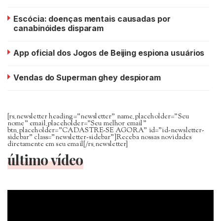
Escócia: doenças mentais causadas por
canabinóides disparam
App oficial dos Jogos de Beijing espiona usuários
Vendas do Superman ghey despioram
[rs_newsletter heading=”newsletter” name_placeholder=”Seu
nome” email_placeholder=”Seu melhor email”
btn_placeholder=”CADASTRE-SE AGORA” id=”id-newsletter-
sidebar” class=”newsletter-sidebar”]Receba nossas novidades
diretamente em seu email[/rs_newsletter]
último vídeo
Tocador
de
vídeo