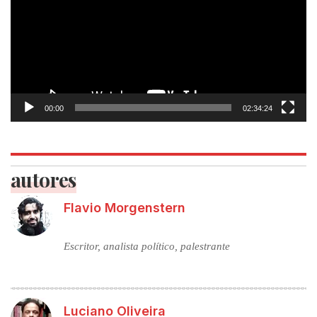
00:00
02:34:24
autores
Flavio Morgenstern
Escritor, analista político, palestrante
Luciano Oliveira