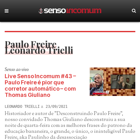
Paulo Freire
Leonardo Trielli
Senso ao vivo
Live Senso Incomum #43 –
Paulo Freire é pior que
corretor automático – com
Thomas Giuliano
LEONARDO TRIELLI
23/09/2021
Historiador e autor de "Desconstruindo Paulo Freire",
nosso convidado Thomas Giuliano desconstruiu a sua
noite de quarta-feira com as melhores frases do patrono da
educação bananeira, o grande, o único, o ininteligível Paulo
Freire, aka Paulinho da desassociação