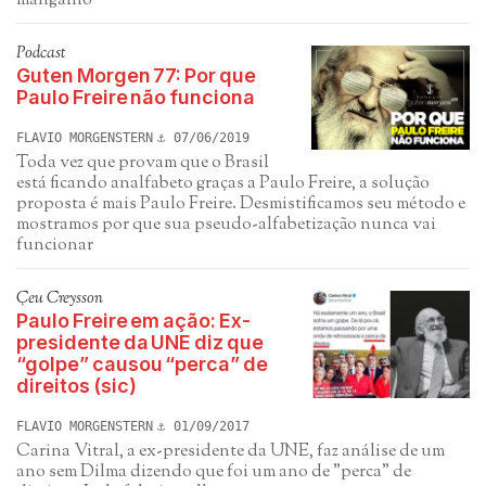
mangalho
Podcast
Guten Morgen 77: Por que
Paulo Freire não funciona
FLAVIO MORGENSTERN
07/06/2019
Toda vez que provam que o Brasil
está ficando analfabeto graças a Paulo Freire, a solução
proposta é mais Paulo Freire. Desmistificamos seu método e
mostramos por que sua pseudo-alfabetização nunca vai
funcionar
Çeu Creysson
Paulo Freire em ação: Ex-
presidente da UNE diz que
“golpe” causou “perca” de
direitos (sic)
FLAVIO MORGENSTERN
01/09/2017
Carina Vitral, a ex-presidente da UNE, faz análise de um
ano sem Dilma dizendo que foi um ano de "perca" de