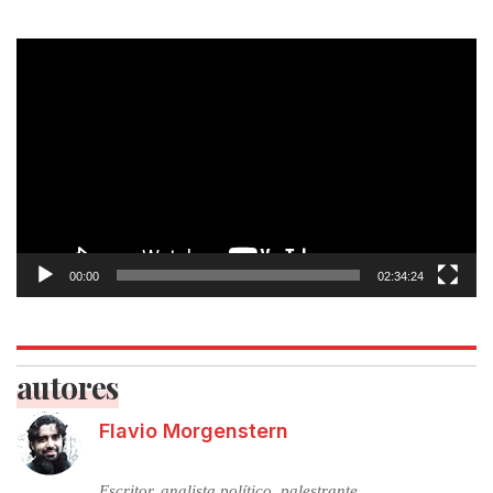
Tocador
de
vídeo
00:00
02:34:24
autores
Flavio Morgenstern
Escritor, analista político, palestrante