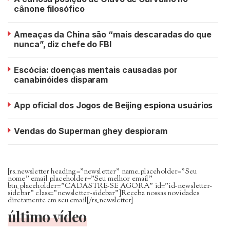
cânone filosófico
Ameaças da China são “mais descaradas do que
nunca”, diz chefe do FBI
Escócia: doenças mentais causadas por
canabinóides disparam
App oficial dos Jogos de Beijing espiona usuários
Vendas do Superman ghey despioram
[rs_newsletter heading=”newsletter” name_placeholder=”Seu
nome” email_placeholder=”Seu melhor email”
btn_placeholder=”CADASTRE-SE AGORA” id=”id-newsletter-
sidebar” class=”newsletter-sidebar”]Receba nossas novidades
diretamente em seu email[/rs_newsletter]
último vídeo