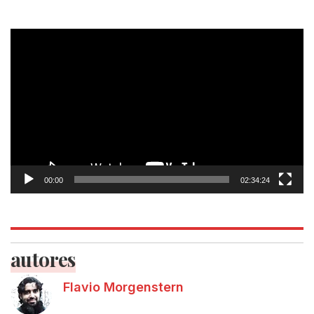
Tocador
de
vídeo
00:00
02:34:24
autores
Flavio Morgenstern