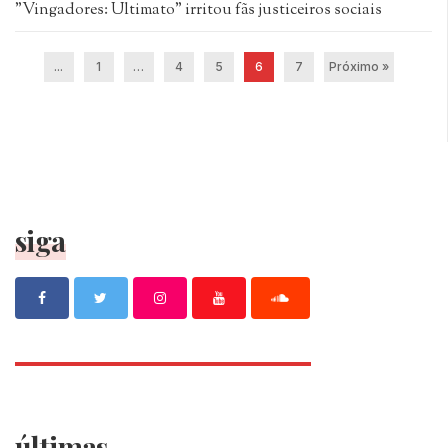
"Vingadores: Ultimato" irritou fãs justiceiros sociais
...
1
…
4
5
6
7
Próximo »
siga
últimas