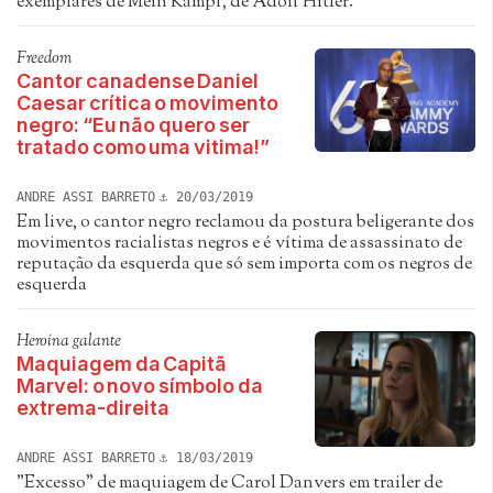
exemplares de Mein Kampf, de Adolf Hitler.
Freedom
Cantor canadense Daniel
Caesar crítica o movimento
negro: “Eu não quero ser
tratado como uma vitima!”
ANDRE ASSI BARRETO
20/03/2019
Em live, o cantor negro reclamou da postura beligerante dos
movimentos racialistas negros e é vítima de assassinato de
reputação da esquerda que só sem importa com os negros de
esquerda
Heroína galante
Maquiagem da Capitã
Marvel: o novo símbolo da
extrema-direita
ANDRE ASSI BARRETO
18/03/2019
"Excesso" de maquiagem de Carol Danvers em trailer de