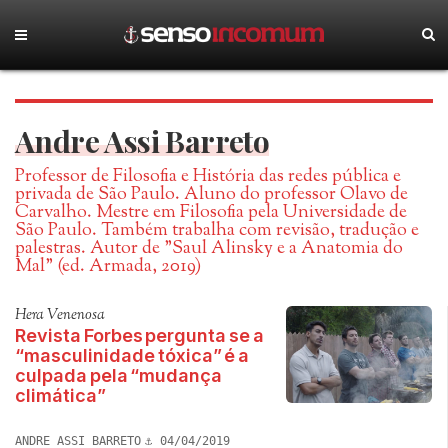
Andre Assi Barreto
Professor de Filosofia e História das redes pública e
privada de São Paulo. Aluno do professor Olavo de
Carvalho. Mestre em Filosofia pela Universidade de
São Paulo. Também trabalha com revisão, tradução e
palestras. Autor de "Saul Alinsky e a Anatomia do
Mal" (ed. Armada, 2019)
Hera Venenosa
Revista Forbes pergunta se a
“masculinidade tóxica” é a
culpada pela “mudança
climática”
ANDRE ASSI BARRETO
04/04/2019