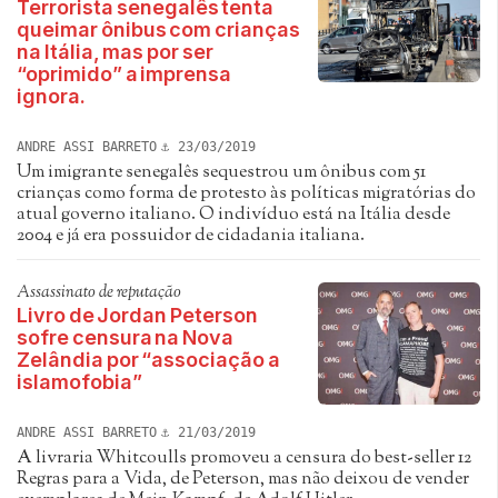
Terrorista senegalês tenta
queimar ônibus com crianças
na Itália, mas por ser
“oprimido” a imprensa
ignora.
ANDRE ASSI BARRETO
23/03/2019
Um imigrante senegalês sequestrou um ônibus com 51
crianças como forma de protesto às políticas migratórias do
atual governo italiano. O indivíduo está na Itália desde
2004 e já era possuidor de cidadania italiana.
Assassinato de reputação
Livro de Jordan Peterson
sofre censura na Nova
Zelândia por “associação a
islamofobia”
ANDRE ASSI BARRETO
21/03/2019
A livraria Whitcoulls promoveu a censura do best-seller 12
Regras para a Vida, de Peterson, mas não deixou de vender