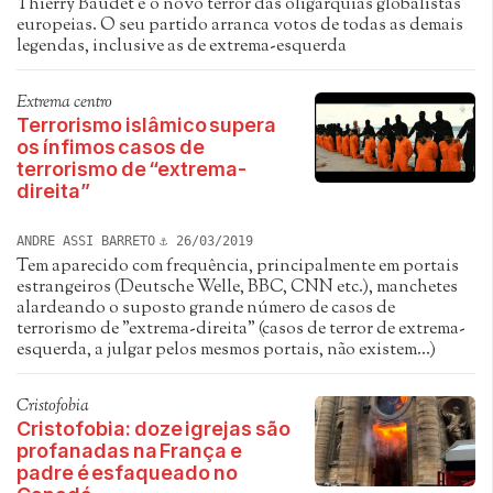
Thierry Baudet é o novo terror das oligarquias globalistas
europeias. O seu partido arranca votos de todas as demais
legendas, inclusive as de extrema-esquerda
Extrema centro
Terrorismo islâmico supera
os ínfimos casos de
terrorismo de “extrema-
direita”
ANDRE ASSI BARRETO
26/03/2019
Tem aparecido com frequência, principalmente em portais
estrangeiros (Deutsche Welle, BBC, CNN etc.), manchetes
alardeando o suposto grande número de casos de
terrorismo de "extrema-direita" (casos de terror de extrema-
esquerda, a julgar pelos mesmos portais, não existem...)
Cristofobia
Cristofobia: doze igrejas são
profanadas na França e
padre é esfaqueado no