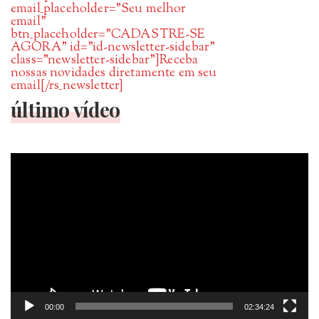
email_placeholder=”Seu melhor
email”
btn_placeholder=”CADASTRE-SE
AGORA” id=”id-newsletter-sidebar”
class=”newsletter-sidebar”]Receba
nossas novidades diretamente em seu
email[/rs_newsletter]
último vídeo
Tocador
de
vídeo
00:00
02:34:24