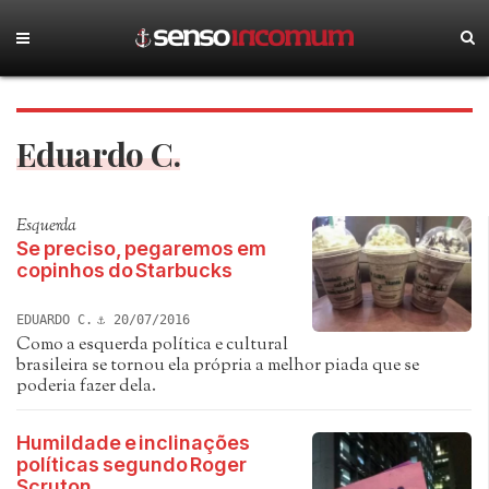
Eduardo C.
Esquerda
Se preciso, pegaremos em
copinhos do Starbucks
EDUARDO C.
20/07/2016
Como a esquerda política e cultural
brasileira se tornou ela própria a melhor piada que se
poderia fazer dela.
Humildade e inclinações
políticas segundo Roger
Scruton