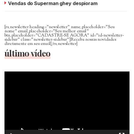
Vendas do Superman ghey despioram
[rs_newsletter heading=”newsletter” name_placeholder=”Seu
nome” email_placeholder=”Seu melhor email”
btn_placeholder=”CADASTRE-SE AGORA” id=”id-newsletter-
sidebar” class=”newsletter-sidebar”]Receba nossas novidades
diretamente em seu email[/rs_newsletter]
último vídeo
Tocador
de
vídeo