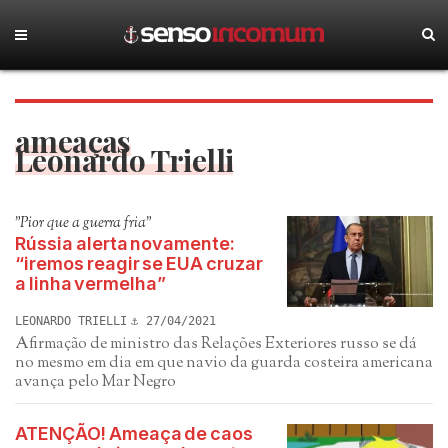
ameaças
Leonardo Trielli
"Pior que a guerra fria"
Rússia alerta novamente:
“iremos reagir se EUA cruzar
a linha vermelha”
LEONARDO TRIELLI
27/04/2021
Afirmação de ministro das Relações Exteriores russo se dá
no mesmo em dia em que navio da guarda costeira americana
avança pelo Mar Negro
ATENÇÃO! Ameaça de caos