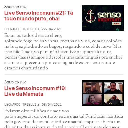
Senso ao vivo
Live Senso Incomum #21: Tá
todo mundo puto, oba!
LEONARDO TRIELLI
22/04/2021
Estamos todos de saco cheio,
soltando fogo pelas ventas, pvctos da vida, com os colhões
na lua, explodindo os bagos, rasgando o cool de raiva. Mas
isso não é motivo para não fazer live na quarta à noite,
perder (mais) amigos e descolar uns caraminguás pra encher
a cara e esquecer um pouco a lagoa de excrementos onde
estamos chafurdando
Senso ao vivo
Live Senso Incomum #19:
Live da Mamata
LEONARDO TRIELLI
08/04/2021
Existem oito milhões de motivos
para suspeitar do contrato entre uma tal Fundação mantida
pelo governo de um tal estado e uma tal empresa aberta um
dia antes da assinatura do tal acordo. O gabinete do amor