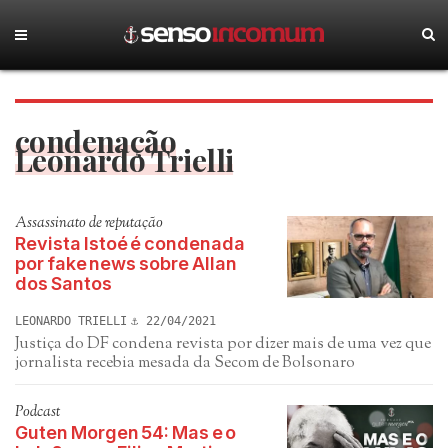
condenação
Leonardo Trielli
Assassinato de reputação
Revista Istoé é condenada
por fake news sobre Allan
dos Santos
LEONARDO TRIELLI
22/04/2021
Justiça do DF condena revista por dizer mais de uma vez que
jornalista recebia mesada da Secom de Bolsonaro
Podcast
Guten Morgen 54: Mas e o