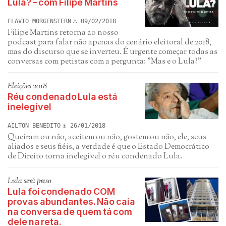
Lula? – com Filipe Martins
FLAVIO MORGENSTERN
09/02/2018
Filipe Martins retorna ao nosso
podcast para falar não apenas do cenário eleitoral de 2018,
mas do discurso que se inverteu. É urgente começar todas as
conversas com petistas com a pergunta: "Mas e o Lula?"
Eleições 2018
Réu condenado Lula está
inelegível
AILTON BENEDITO
26/01/2018
Queiram ou não, aceitem ou não, gostem ou não, ele, seus
aliados e seus fiéis, a verdade é que o Estado Democrático
de Direito torna inelegível o réu condenado Lula.
Lula será preso
Lula foi condenado COM
provas abundantes. Não caia
na conversa de quem tá com
dele na reta.