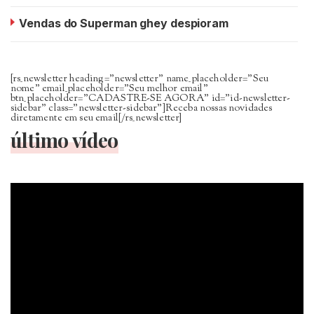
Vendas do Superman ghey despioram
[rs_newsletter heading=”newsletter” name_placeholder=”Seu
nome” email_placeholder=”Seu melhor email”
btn_placeholder=”CADASTRE-SE AGORA” id=”id-newsletter-
sidebar” class=”newsletter-sidebar”]Receba nossas novidades
diretamente em seu email[/rs_newsletter]
último vídeo
Tocador
de
vídeo