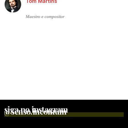
Tom Martins
Maestro e compositor
siga no instagram
@senso.incomum