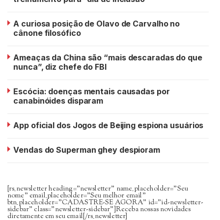
A curiosa posição de Olavo de Carvalho no
cânone filosófico
Ameaças da China são “mais descaradas do que
nunca”, diz chefe do FBI
Escócia: doenças mentais causadas por
canabinóides disparam
App oficial dos Jogos de Beijing espiona usuários
Vendas do Superman ghey despioram
[rs_newsletter heading=”newsletter” name_placeholder=”Seu
nome” email_placeholder=”Seu melhor email”
btn_placeholder=”CADASTRE-SE AGORA” id=”id-newsletter-
sidebar” class=”newsletter-sidebar”]Receba nossas novidades
diretamente em seu email[/rs_newsletter]