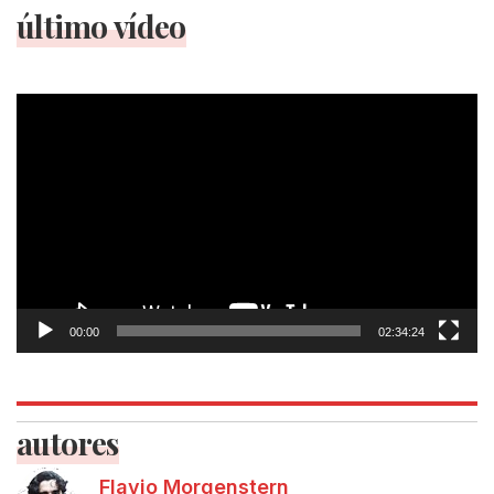
último vídeo
Tocador
de
vídeo
00:00
02:34:24
autores
Flavio Morgenstern