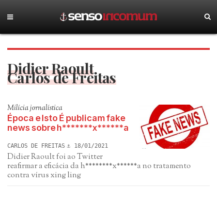
Didier Raoult
Carlos de Freitas
Milícia jornalística
Época e Isto É publicam fake
news sobre h*******x******a
CARLOS DE FREITAS
18/01/2021
Didier Raoult foi ao Twitter
reafirmar a eficácia da h********x******a no tratamento
contra vírus xing ling