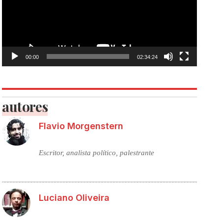
00:00
02:34:24
autores
Flavio Morgenstern
Escritor, analista político, palestrante
Luciano Oliveira