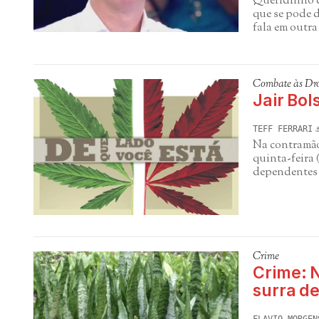
Queridinho do
que se pode d
fala em outra
Combate às Dr
Jair Bol
TEFF FERRARI
Na contramão
quinta-feira 
dependentes
Crime
Crime: N
surra d