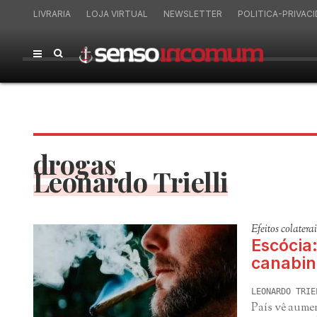
LIVRARIA
LOJA VIRTUAL
NEWSLETTER
POLITICA-PRIVAC
drogas
Leonardo Trielli
Efeitos colaterai
Escócia
canabin
LEONARDO TRIE
País vê aumen