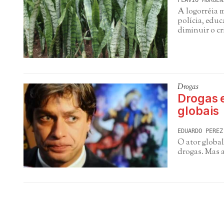
FLAVIO MORGEN
A logorréia m
polícia, edu
diminuir o c
Drogas
Drogas 
globais
EDUARDO PEREZ
O ator globa
drogas. Mas a