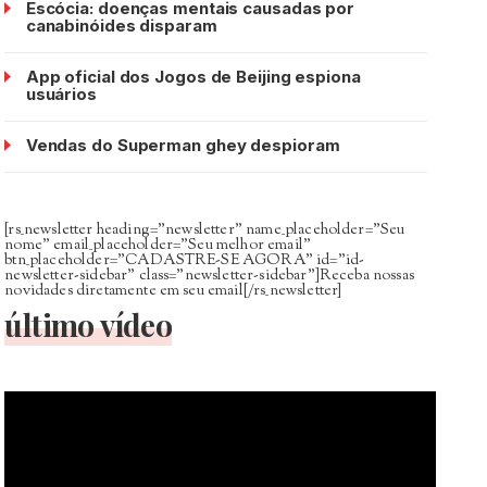
Escócia: doenças mentais causadas por
canabinóides disparam
App oficial dos Jogos de Beijing espiona
usuários
Vendas do Superman ghey despioram
[rs_newsletter heading=”newsletter” name_placeholder=”Seu
nome” email_placeholder=”Seu melhor email”
btn_placeholder=”CADASTRE-SE AGORA” id=”id-
newsletter-sidebar” class=”newsletter-sidebar”]Receba nossas
novidades diretamente em seu email[/rs_newsletter]
último vídeo
Tocador
de
vídeo