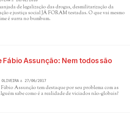
STERN
20/02/2018
anjada de legalização das drogas, desmilitarização da
cação e justiça social JÁ FORAM testadas. O que vai mesmo
rime é surra no bumbum.
e Fábio Assunção: Nem todos são
 OLIVEIRA
27/06/2017
l Fábio Assunção tem destaque por seu problema com as
lguém sabe como é a realidade de viciados não-globais?