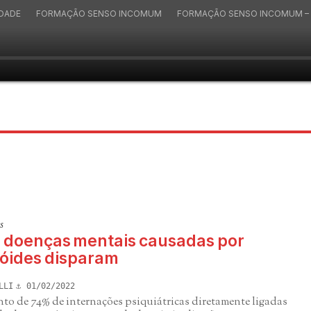
IDADE
FORMAÇÃO SENSO INCOMUM
FORMAÇÃO SENSO INCOMUM – 
s
: doenças mentais causadas por
óides disparam
LLI
01/02/2022
to de 74% de internações psiquiátricas diretamente ligadas