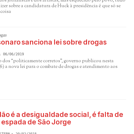
s jornalistas e dos artistas, mas esquecido pelo povo, tudo
izer sobre a candidatura de Huck à presidência é que só se
 coisa
ogas
sonaro sanciona lei sobre drogas
06/06/2019
 dos “politicamente corretos”, governo publicou nesta
(6) a nova lei para o combate de drogas e atendimento aos
ão é a desigualdade social, é falta de
e espada de São Jorge