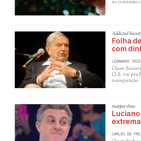
ao consumo d
Addicted Societ
Folha d
com din
LEONARDO TRIE
Open Society
O.S. vai pra
conspiração
muppet show
Luciano 
extrema
CARLOS DE FRE