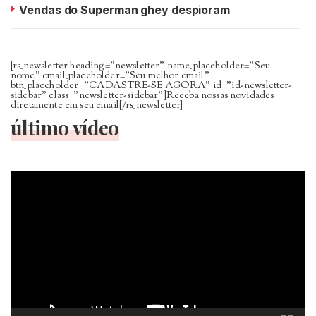
Vendas do Superman ghey despioram
[rs_newsletter heading=”newsletter” name_placeholder=”Seu
nome” email_placeholder=”Seu melhor email”
btn_placeholder=”CADASTRE-SE AGORA” id=”id-newsletter-
sidebar” class=”newsletter-sidebar”]Receba nossas novidades
diretamente em seu email[/rs_newsletter]
último vídeo
Tocador
de
vídeo