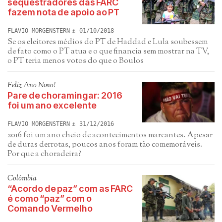
seqüestradores das FARC
fazem nota de apoio ao PT
FLAVIO MORGENSTERN
01/10/2018
Se os eleitores médios do PT de Haddad e Lula soubessem
de fato como o PT atua e o que financia sem mostrar na TV,
o PT teria menos votos do que o Boulos
Feliz Ano Novo!
Pare de choramingar: 2016
foi um ano excelente
FLAVIO MORGENSTERN
31/12/2016
2016 foi um ano cheio de acontecimentos marcantes. Apesar
de duras derrotas, poucos anos foram tão comemoráveis.
Por que a choradeira?
Colômbia
“Acordo de paz” com as FARC
é como “paz” com o
Comando Vermelho