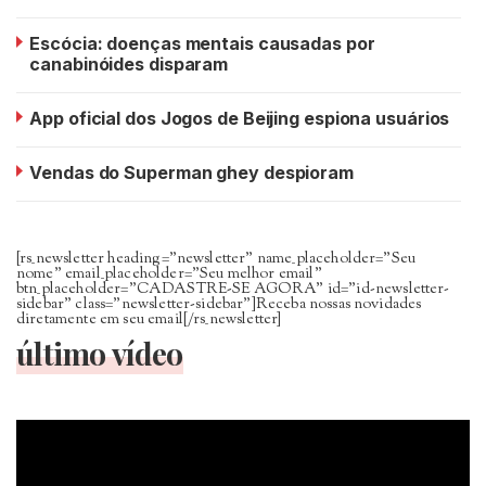
Escócia: doenças mentais causadas por
canabinóides disparam
App oficial dos Jogos de Beijing espiona usuários
Vendas do Superman ghey despioram
[rs_newsletter heading=”newsletter” name_placeholder=”Seu
nome” email_placeholder=”Seu melhor email”
btn_placeholder=”CADASTRE-SE AGORA” id=”id-newsletter-
sidebar” class=”newsletter-sidebar”]Receba nossas novidades
diretamente em seu email[/rs_newsletter]
último vídeo
Tocador
de
vídeo