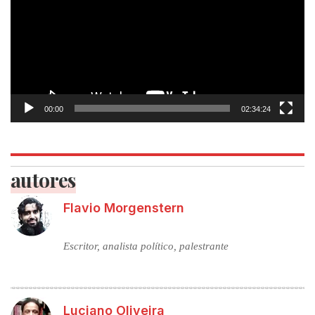
00:00
02:34:24
autores
Flavio Morgenstern
Escritor, analista político, palestrante
Luciano Oliveira