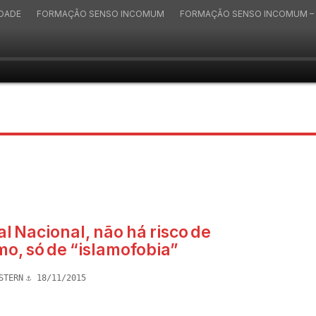
IDADE
FORMAÇÃO SENSO INCOMUM
FORMAÇÃO SENSO INCOMUM – 
l Nacional, não há risco de
mo, só de “islamofobia”
STERN
18/11/2015