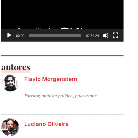
00:00
02:34:24
autores
Flavio Morgenstern
Escritor, analista político, palestrante
Luciano Oliveira