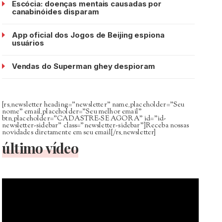
Escócia: doenças mentais causadas por
canabinóides disparam
App oficial dos Jogos de Beijing espiona
usuários
Vendas do Superman ghey despioram
[rs_newsletter heading=”newsletter” name_placeholder=”Seu
nome” email_placeholder=”Seu melhor email”
btn_placeholder=”CADASTRE-SE AGORA” id=”id-
newsletter-sidebar” class=”newsletter-sidebar”]Receba nossas
novidades diretamente em seu email[/rs_newsletter]
último vídeo
Tocador
de
vídeo