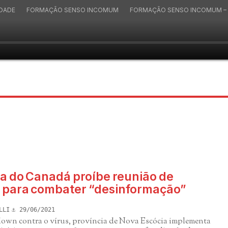
IDADE
FORMAÇÃO SENSO INCOMUM
FORMAÇÃO SENSO INCOMUM – 
ia do Canadá proíbe reunião de
 para combater “desinformação”
LLI
29/06/2021
own contra o vírus, província de Nova Escócia implementa