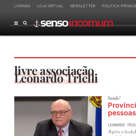
LIVRARIA
LOJA VIRTUAL
NEWSLETTER
POLITICA-PRIVAC
livre associação
Leonardo Trielli
Saúde?
Provínc
pessoas
LEONARDO TRIE
Após o lockd