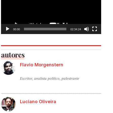
00:00
02:34:24
autores
Flavio Morgenstern
Escritor, analista político, palestrante
Luciano Oliveira