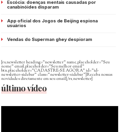
Escócia: doenças mentais causadas por
canabinóides disparam
App oficial dos Jogos de Beijing espiona
usuários
Vendas do Superman ghey despioram
[rs_newsletter heading=”newsletter” name_placeholder=”Seu
nome” email_placeholder=”Seu melhor email”
btn_placeholder=”CADASTRE-SE AGORA” id=”id-
newsletter-sidebar” class=”newsletter-sidebar”]Receba nossas
novidades diretamente em seu email[/rs_newsletter]
último vídeo
Tocador
de
vídeo