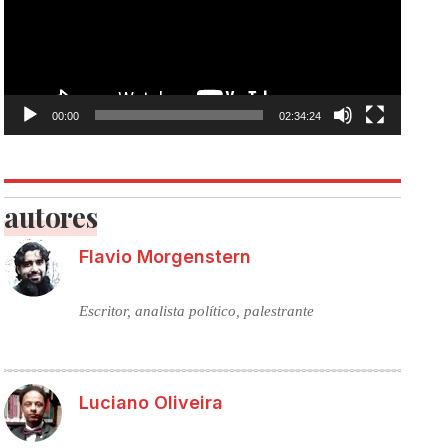
00:00
02:34:24
autores
Flavio Morgenstern
Escritor, analista político, palestrante
Luciano Oliveira