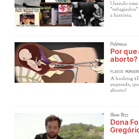
Usando uma l
"refugiados" 
a história.
Polêmica
Por que 
aborto?
FLAVIO MORGEN
A hashtag #P
esquerda, qu
aborto?
Show Bizz
Dona Fol
Gregóri