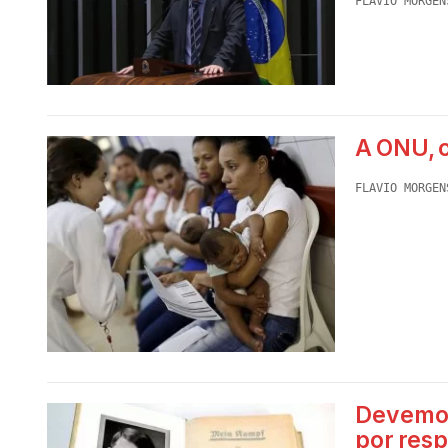
FLAVIO MORGEN
A ONU, o
FLAVIO MORGEN
Devemos
por resp