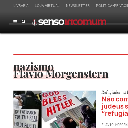
LIVRARIA
LOJA VIRTUAL
NEWSLETTER
POLITICA-PRIVAC
nazismo
Flavio Morgenstern
Refugiados na 
Não com
judeus s
“refugi
FLAVIO MORGEN