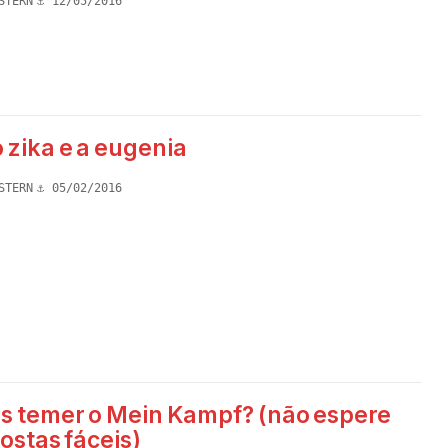
STERN
12/05/2016
 zika e a eugenia
STERN
05/02/2016
 temer o Mein Kampf? (não espere
ostas fáceis)