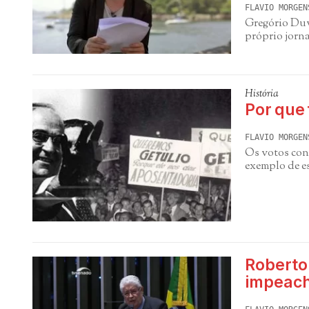
FLAVIO MORGEN
Gregório Duvi
próprio jorna
História
Por que 
FLAVIO MORGEN
Os votos con
exemplo de es
Roberto
impeac