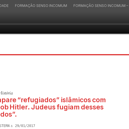
IDADE
FORMAÇÃO SENSO INCOMUM
FORMAÇÃO SENSO INCOMUM – 
História
pare “refugiados” islâmicos com
ob Hitler. Judeus fugiam desses
ados”.
STERN
29/01/2017