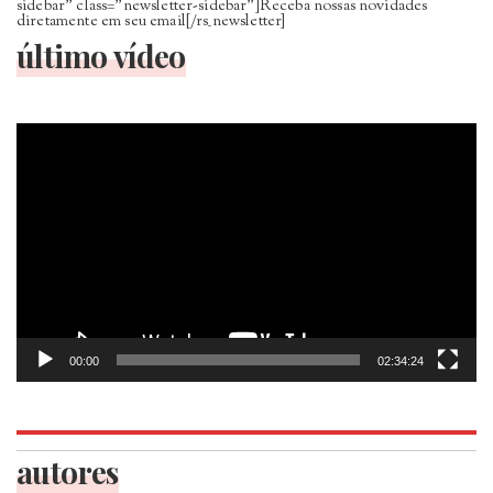
sidebar” class=”newsletter-sidebar”]Receba nossas novidades
diretamente em seu email[/rs_newsletter]
último vídeo
Tocador
de
vídeo
00:00
02:34:24
autores