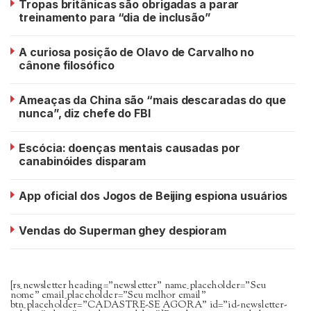
Tropas britânicas são obrigadas a parar
treinamento para “dia de inclusão”
A curiosa posição de Olavo de Carvalho no
cânone filosófico
Ameaças da China são “mais descaradas do que
nunca”, diz chefe do FBI
Escócia: doenças mentais causadas por
canabinóides disparam
App oficial dos Jogos de Beijing espiona usuários
Vendas do Superman ghey despioram
[rs_newsletter heading=”newsletter” name_placeholder=”Seu
nome” email_placeholder=”Seu melhor email”
btn_placeholder=”CADASTRE-SE AGORA” id=”id-newsletter-