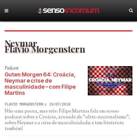
Neymar
Flavio Morgenstern
Podcast
Guten Morgen 64: Croácia,
Neymar e crise de
masculinidade – com Filipe
Martins
FLAVIO MORGENSTERN
19/07/2018
Não uma pauta, mas três: Filipe Martins fala em nosso
podcast sobre a Croácia, acusada de "ultra-nacionalismo";
sobre Neymar e a crise de masculinidade; e tem literatura
também!