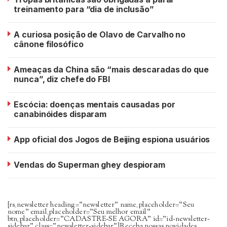
treinamento para “dia de inclusão”
A curiosa posição de Olavo de Carvalho no
cânone filosófico
Ameaças da China são “mais descaradas do que
nunca”, diz chefe do FBI
Escócia: doenças mentais causadas por
canabinóides disparam
App oficial dos Jogos de Beijing espiona usuários
Vendas do Superman ghey despioram
[rs_newsletter heading=”newsletter” name_placeholder=”Seu
nome” email_placeholder=”Seu melhor email”
btn_placeholder=”CADASTRE-SE AGORA” id=”id-newsletter-
sidebar” class=”newsletter-sidebar”]Receba nossas novidades