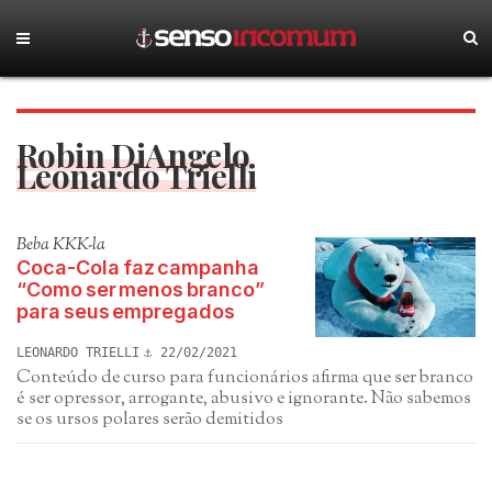
Robin DiAngelo
Leonardo Trielli
Beba KKK-la
Coca-Cola faz campanha
“Como ser menos branco”
para seus empregados
LEONARDO TRIELLI
22/02/2021
Conteúdo de curso para funcionários afirma que ser branco
é ser opressor, arrogante, abusivo e ignorante. Não sabemos
se os ursos polares serão demitidos