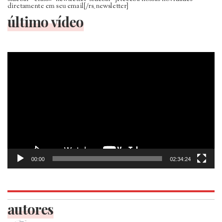
diretamente em seu email[/rs_newsletter]
último vídeo
Tocador
de
vídeo
00:00
02:34:24
autores