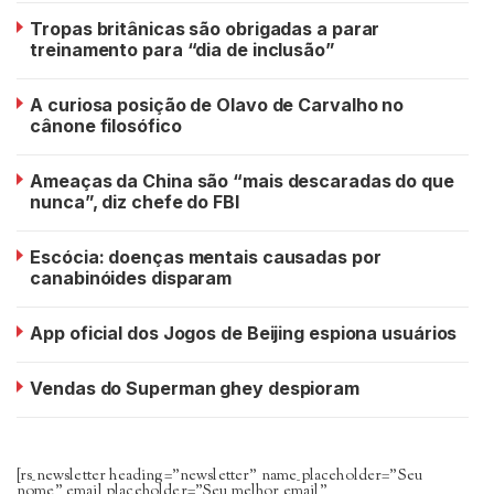
Tropas britânicas são obrigadas a parar
treinamento para “dia de inclusão”
A curiosa posição de Olavo de Carvalho no
cânone filosófico
Ameaças da China são “mais descaradas do que
nunca”, diz chefe do FBI
Escócia: doenças mentais causadas por
canabinóides disparam
App oficial dos Jogos de Beijing espiona usuários
Vendas do Superman ghey despioram
[rs_newsletter heading=”newsletter” name_placeholder=”Seu
nome” email_placeholder=”Seu melhor email”