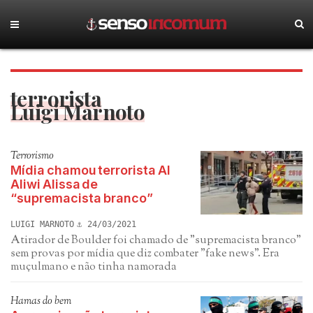
terrorista
Luigi Marnoto
Terrorismo
Mídia chamou terrorista Al
Aliwi Alissa de
“supremacista branco”
LUIGI MARNOTO
24/03/2021
Atirador de Boulder foi chamado de "supremacista branco"
sem provas por mídia que diz combater "fake news". Era
muçulmano e não tinha namorada
Hamas do bem