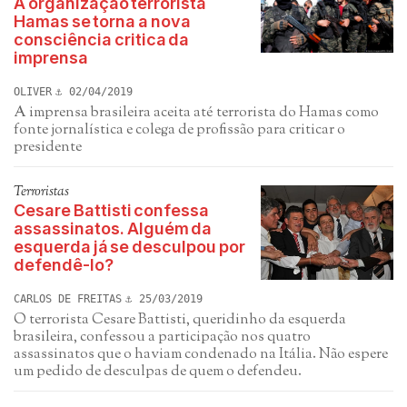
A organização terrorista
Hamas se torna a nova
consciência critica da
imprensa
OLIVER
02/04/2019
A imprensa brasileira aceita até terrorista do Hamas como
fonte jornalística e colega de profissão para criticar o
presidente
Terroristas
Cesare Battisti confessa
assassinatos. Alguém da
esquerda já se desculpou por
defendê-lo?
CARLOS DE FREITAS
25/03/2019
O terrorista Cesare Battisti, queridinho da esquerda
brasileira, confessou a participação nos quatro
assassinatos que o haviam condenado na Itália. Não espere
um pedido de desculpas de quem o defendeu.