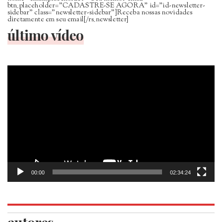
btn_placeholder=”CADASTRE-SE AGORA” id=”id-newsletter-
sidebar” class=”newsletter-sidebar”]Receba nossas novidades
diretamente em seu email[/rs_newsletter]
último vídeo
Tocador
de
vídeo
00:00
02:34:24