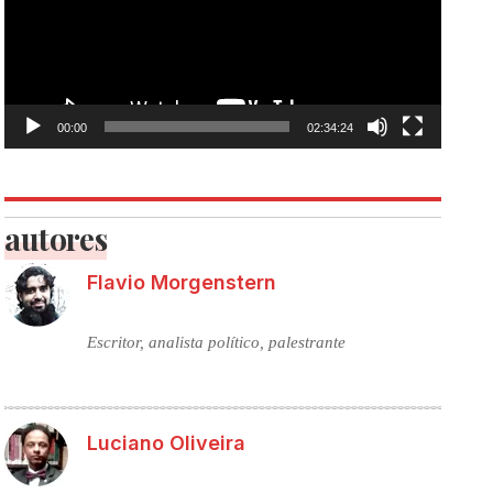
00:00
02:34:24
autores
Flavio Morgenstern
Escritor, analista político, palestrante
Luciano Oliveira