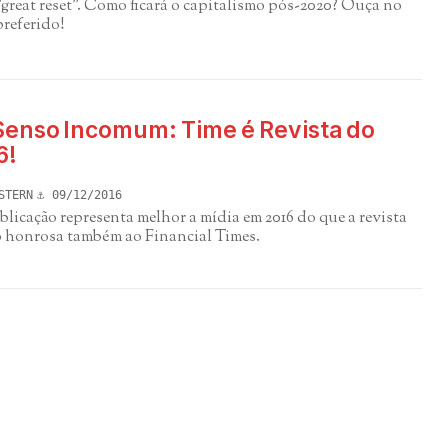
great reset". Como ficará o capitalismo pós-2020? Ouça no
preferido!
Senso Incomum: Time é Revista do
6!
STERN
09/12/2016
icação representa melhor a mídia em 2016 do que a revista
 honrosa também ao Financial Times.