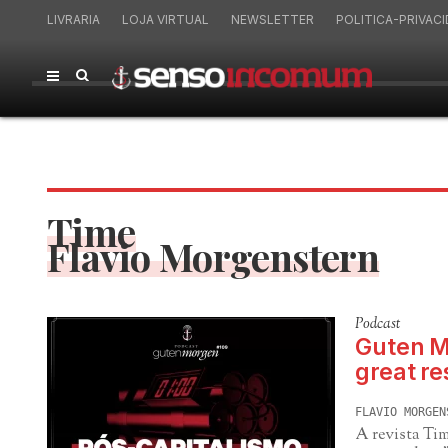
LIVRARIA
LOJA VIRTUAL
NEWSLETTER
POLITICA-PRIVAC
Time
Flavio Morgenstern
Podcast
Guten M
great re
FLAVIO MORGEN
A revista Ti