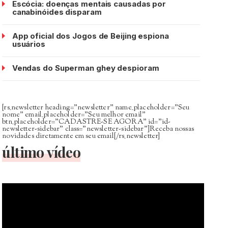
Escócia: doenças mentais causadas por
canabinóides disparam
App oficial dos Jogos de Beijing espiona
usuários
Vendas do Superman ghey despioram
[rs_newsletter heading=”newsletter” name_placeholder=”Seu
nome” email_placeholder=”Seu melhor email”
btn_placeholder=”CADASTRE-SE AGORA” id=”id-
newsletter-sidebar” class=”newsletter-sidebar”]Receba nossas
novidades diretamente em seu email[/rs_newsletter]
último vídeo
Tocador
de
vídeo