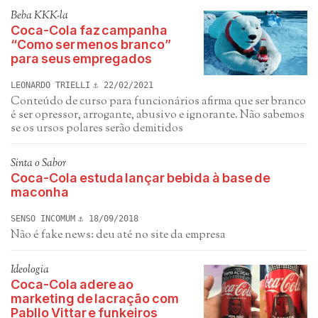
Beba KKK-la
Coca-Cola faz campanha
“Como ser menos branco”
para seus empregados
LEONARDO TRIELLI
22/02/2021
Conteúdo de curso para funcionários afirma que ser branco
é ser opressor, arrogante, abusivo e ignorante. Não sabemos
se os ursos polares serão demitidos
Sinta o Sabor
Coca-Cola estuda lançar bebida à base de
maconha
SENSO INCOMUM
18/09/2018
Não é fake news: deu até no site da empresa
Ideologia
Coca-Cola adere ao
marketing de lacração com
Pabllo Vittar e funkeiros