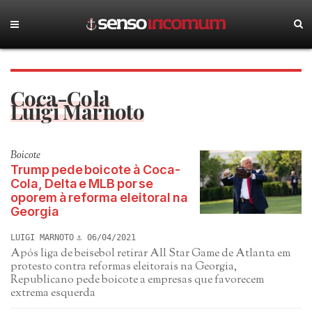
Coca-Cola
Luigi Marnoto
Boicote
Trump pede boicote à Coca-
Cola, Delta e MLB por se
oporem à reforma eleitoral na
Georgia
LUIGI MARNOTO
06/04/2021
Após liga de beisebol retirar All Star Game de Atlanta em
protesto contra reformas eleitorais na Georgia,
Republicano pede boicote a empresas que favorecem
extrema esquerda