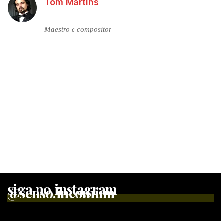
Tom Martins
Maestro e compositor
siga no instagram
@senso.incomum