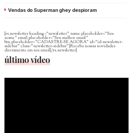
Vendas do Superman ghey despioram
[rs_newsletter heading=”newsletter” name_placeholder=”Seu
nome” email_placeholder=”Seu melhor email”
btn_placeholder=”CADASTRE-SE AGORA” id=”id-newsletter-
sidebar” class=”newsletter-sidebar”]Receba nossas novidades
diretamente em seu email[/rs_newsletter]
último vídeo
Tocador
de
vídeo