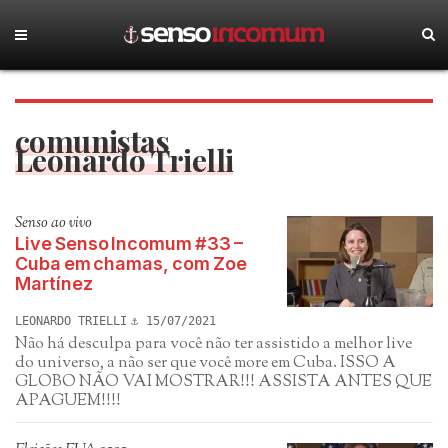
comunistas
Leonardo Trielli
Senso ao vivo
Live Senso Incomum #33 –
Cuba em chamas, com Zoe
Martínez
LEONARDO TRIELLI
15/07/2021
Não há desculpa para você não ter assistido a melhor live
do universo, a não ser que você more em Cuba. ISSO A
GLOBO NÃO VAI MOSTRAR!!! ASSISTA ANTES QUE
APAGUEM!!!!