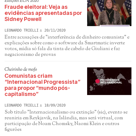
Eleições EUA 2020
Fraude eleitoral: Veja as
evidências apresentadas por
Sidney Powell
LEONARDO TRIELLI
20/11/2020
Entre acusações de "interferência de dinheiro comunista" e
explicações sobre como o software da Smartmatic inverte
votos, mídia só fala da tinta de cabelo de Giuliani e faz
negacionismo de provas
Cheirinho de mofo
Comunistas criam
“Internacional Progressista”
para propor “mundo pós-
capitalismo”
LEONARDO TRIELLI
18/09/2020
Sob título "Internacionalismo ou extinção" (sic), evento se
reuniria em Reykjavik, na Islândia, mas será virtual, com
participação de Noam Chomsky, Naomi Klein e outros
figurões