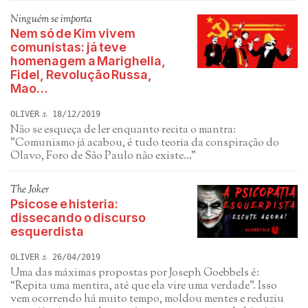
Ninguém se importa
Nem só de Kim vivem
comunistas: já teve
homenagem a Marighella,
Fidel, Revolução Russa,
Mao…
OLIVER
18/12/2019
Não se esqueça de ler enquanto recita o mantra:
"Comunismo já acabou, é tudo teoria da conspiração do
Olavo, Foro de São Paulo não existe..."
The Joker
Psicose e histeria:
dissecando o discurso
esquerdista
OLIVER
26/04/2019
Uma das máximas propostas por Joseph Goebbels é:
“Repita uma mentira, até que ela vire uma verdade”. Isso
vem ocorrendo há muito tempo, moldou mentes e reduziu