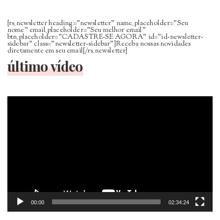
[rs_newsletter heading=”newsletter” name_placeholder=”Seu
nome” email_placeholder=”Seu melhor email”
btn_placeholder=”CADASTRE-SE AGORA” id=”id-newsletter-
sidebar” class=”newsletter-sidebar”]Receba nossas novidades
diretamente em seu email[/rs_newsletter]
último vídeo
Tocador
de
vídeo
00:00
02:34:24