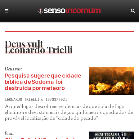
Deus vult
Leonardo Trielli
Deus vult
Pesquisa sugere que cidade
bíblica de Sodoma foi
destruída por meteoro
LEONARDO TRIELLI
19/03/2021
Arqueólogos descobrem evidências de que bola de fogo
eliminou e devastou mais de 300 quilômetros quadrados de
provável localização de “cidade do pecado”
Baal