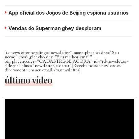
App oficial dos Jogos de Beijing espiona usuários
Vendas do Superman ghey despioram
[rs_newsletter heading=”newsletter” name_placeholder=”Seu
nome” email_placeholder=”Seu melhor email”
btn_placeholder=”CADASTRE-SE AGORA” id=”id-newsletter-
sidebar” class=”newsletter-sidebar”]Receba nossas novidades
diretamente em seu email[/rs_newsletter]
último vídeo
Tocador
de
vídeo