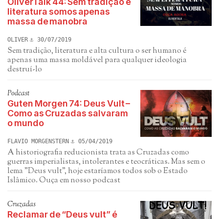
OliverTalk 44: Sem tradição e
literatura somos apenas
massa de manobra
OLIVER
30/07/2019
Sem tradição, literatura e alta cultura o ser humano é
apenas uma massa moldável para qualquer ideologia
destruí-lo
Podcast
Guten Morgen 74: Deus Vult –
Como as Cruzadas salvaram
o mundo
FLAVIO MORGENSTERN
05/04/2019
A historiografia reducionista trata as Cruzadas como
guerras imperialistas, intolerantes e teocráticas. Mas sem o
lema "Deus vult", hoje estaríamos todos sob o Estado
Islâmico. Ouça em nosso podcast
Cruzadas
Reclamar de “Deus vult” é