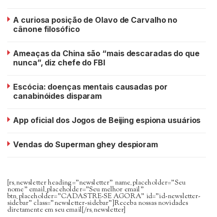
A curiosa posição de Olavo de Carvalho no
cânone filosófico
Ameaças da China são “mais descaradas do que
nunca”, diz chefe do FBI
Escócia: doenças mentais causadas por
canabinóides disparam
App oficial dos Jogos de Beijing espiona usuários
Vendas do Superman ghey despioram
[rs_newsletter heading=”newsletter” name_placeholder=”Seu
nome” email_placeholder=”Seu melhor email”
btn_placeholder=”CADASTRE-SE AGORA” id=”id-newsletter-
sidebar” class=”newsletter-sidebar”]Receba nossas novidades
diretamente em seu email[/rs_newsletter]