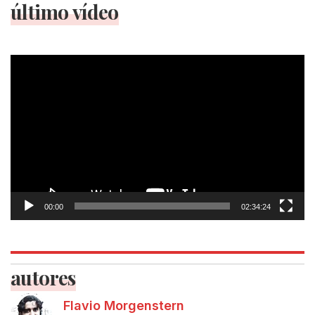
último vídeo
Tocador
de
vídeo
00:00
02:34:24
autores
Flavio Morgenstern