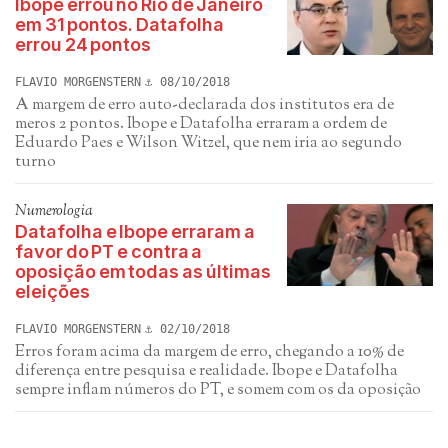
Ibope errou no Rio de Janeiro
em 31 pontos. Datafolha
errou 24 pontos
FLAVIO MORGENSTERN
08/10/2018
A margem de erro auto-declarada dos institutos era de
meros 2 pontos. Ibope e Datafolha erraram a ordem de
Eduardo Paes e Wilson Witzel, que nem iria ao segundo
turno
Numerologia
Datafolha e Ibope erraram a
favor do PT e contra a
oposição em todas as últimas
eleições
FLAVIO MORGENSTERN
02/10/2018
Erros foram acima da margem de erro, chegando a 10% de
diferença entre pesquisa e realidade. Ibope e Datafolha
sempre inflam números do PT, e somem com os da oposição