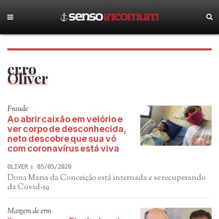
erro
Oliver
Fraude
Ao abrir caixão em velório e
ver corpo de desconhecida,
neto descobre que sua vó
com coronavírus está viva
OLIVER
05/05/2020
Dona Maria da Conceição está internada e se recuperando
da Covid-19
Margem de erro