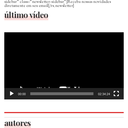
sidebar” class=”newsletter-sidebar”]Receba nossas novidades
diretamente em seu email[/rs_newsletter]
último vídeo
Tocador
de
vídeo
00:00
02:34:24
autores