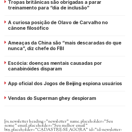
Tropas britânicas são obrigadas a parar
treinamento para “dia de inclusão”
A curiosa posição de Olavo de Carvalho no
cânone filosófico
Ameaças da China são “mais descaradas do que
nunca”, diz chefe do FBI
Escócia: doenças mentais causadas por
canabinóides disparam
App oficial dos Jogos de Beijing espiona usuários
Vendas do Superman ghey despioram
[rs_newsletter heading=”newsletter” name_placeholder=”Seu
nome” email_placeholder=”Seu melhor email”
btn_placeholder=”CADASTRE-SE AGORA” id=”id-newsletter-