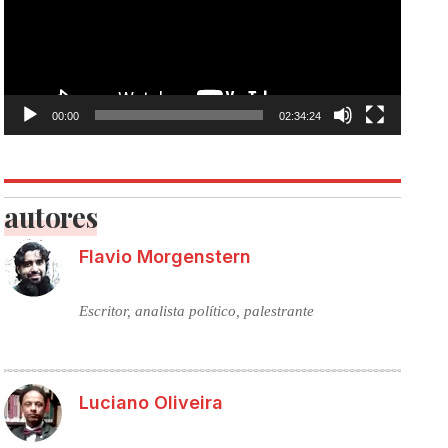
00:00
02:34:24
autores
Flavio Morgenstern
Escritor, analista político, palestrante
Luciano Oliveira