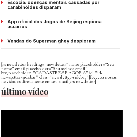
Escócia: doenças mentais causadas por
canabinóides disparam
App oficial dos Jogos de Beijing espiona
usuários
Vendas do Superman ghey despioram
[rs_newsletter heading=”newsletter” name_placeholder=”Seu
nome” email_placeholder=”Seu melhor email”
btn_placeholder=”CADASTRE-SE AGORA” id=”id-
newsletter-sidebar” class=”newsletter-sidebar”]Receba nossas
novidades diretamente em seu email[/rs_newsletter]
último vídeo
Tocador
de
vídeo