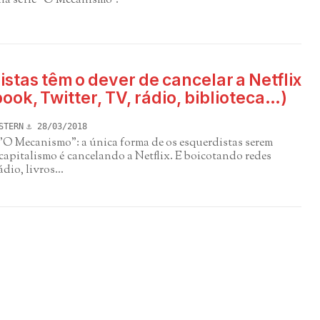
 na série "O Mecanismo".
stas têm o dever de cancelar a Netflix
ook, Twitter, TV, rádio, biblioteca…)
STERN
28/03/2018
 "O Mecanismo": a única forma de os esquerdistas serem
capitalismo é cancelando a Netflix. E boicotando redes
ádio, livros...