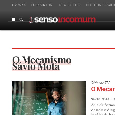
LIVRARIA
LOJA VIRTUAL
NEWSLETTER
POLITICA-PRIVAC
O Mecanismo
Sávio Mota
Séries de TV
O Mecan
SÁVIO MOTA
Seja de form
dando o diag