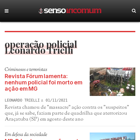
operação policial
Leonardo Trielli
Criminosos e terroristas
Revista Fórum lamenta:
nenhum policial foi morto em
ação em MG
LEONARDO TRIELLI
01/11/2021
Revista chamou de "massacre" ação contra os "suspeitos"
que, já se sabe, faziam parte de quadrilha que aterrorizou
Araçatuba (SP) em agosto deste ano
Em defesa da sociedade