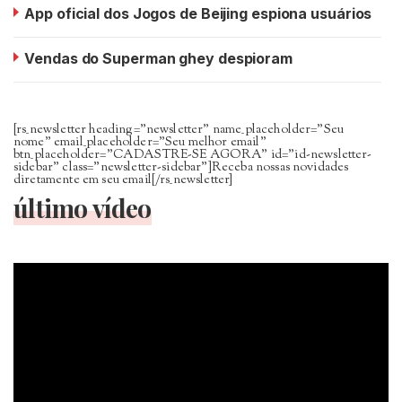
App oficial dos Jogos de Beijing espiona usuários
Vendas do Superman ghey despioram
[rs_newsletter heading=”newsletter” name_placeholder=”Seu
nome” email_placeholder=”Seu melhor email”
btn_placeholder=”CADASTRE-SE AGORA” id=”id-newsletter-
sidebar” class=”newsletter-sidebar”]Receba nossas novidades
diretamente em seu email[/rs_newsletter]
último vídeo
Tocador
de
vídeo