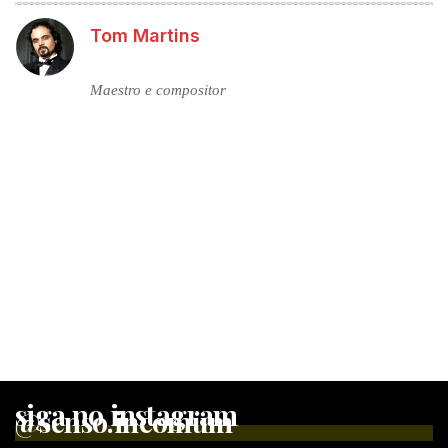
Tom Martins
Maestro e compositor
siga no instagram
@senso.incomum