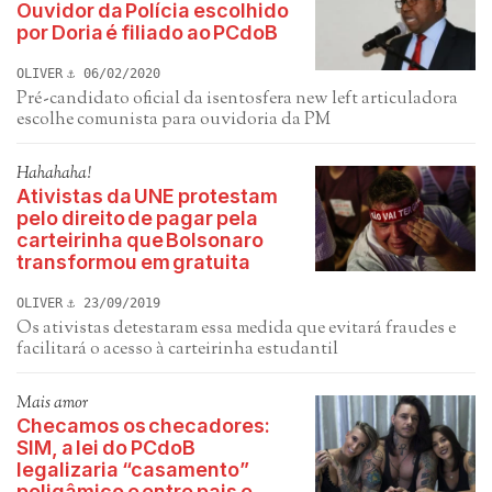
Ouvidor da Polícia escolhido
por Doria é filiado ao PCdoB
OLIVER
06/02/2020
Pré-candidato oficial da isentosfera new left articuladora
escolhe comunista para ouvidoria da PM
Hahahaha!
Ativistas da UNE protestam
pelo direito de pagar pela
carteirinha que Bolsonaro
transformou em gratuita
OLIVER
23/09/2019
Os ativistas detestaram essa medida que evitará fraudes e
facilitará o acesso à carteirinha estudantil
Mais amor
Checamos os checadores:
SIM, a lei do PCdoB
legalizaria “casamento”
poligâmico e entre pais e