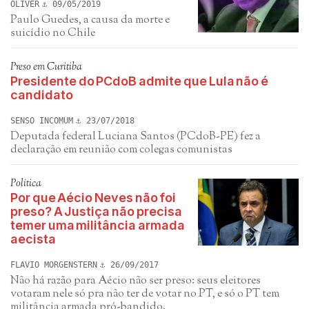
OLIVER
09/05/2019
Paulo Guedes, a causa da morte e
suicídio no Chile
Preso em Curitiba
Presidente do PCdoB admite que Lula não é
candidato
SENSO INCOMUM
23/07/2018
Deputada federal Luciana Santos (PCdoB-PE) fez a
declaração em reunião com colegas comunistas
Política
Por que Aécio Neves não foi
preso? A Justiça não precisa
temer uma militância armada
aecista
FLAVIO MORGENSTERN
26/09/2017
Não há razão para Aécio não ser preso: seus eleitores
votaram nele só pra não ter de votar no PT, e só o PT tem
militância armada pró-bandido.