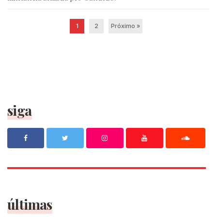
1
2
Próximo »
siga
últimas