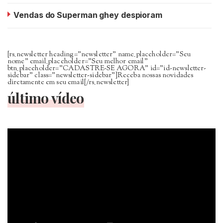
Vendas do Superman ghey despioram
[rs_newsletter heading=”newsletter” name_placeholder=”Seu
nome” email_placeholder=”Seu melhor email”
btn_placeholder=”CADASTRE-SE AGORA” id=”id-newsletter-
sidebar” class=”newsletter-sidebar”]Receba nossas novidades
diretamente em seu email[/rs_newsletter]
último vídeo
Tocador
de
vídeo