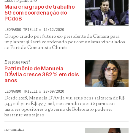
Lobo no galinheiro
Maia cria grupo de trabalho
5G com coordenação do
PCdoB
LEONARDO TRIELLI
15/12/2020
Grupo criado por futuro ex-presidente da Câmara para
implantar 5G será coordenado por comunistas vinculados
ao Partido Comunista Chinês
E se fosse você?
Patrimônio de Manuela
D’Ávila cresce 382% em dois
anos
LEONARDO TRIELLI
28/09/2020
Desde 2018, Manuela D'Ávila viu seus bens saltarem de R$
94,5 mil para R$ 455,5 mil, mostrando que até para seus
maiores opositores o governo de Bolsonaro pode ser
bastante vantajoso
comunistas