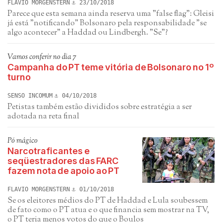
FLAVIO MORGENSTERN
23/10/2018
Parece que esta semana ainda reserva uma "false flag": Gleisi
já está "notificando" Bolsonaro pela responsabilidade "se
algo acontecer" a Haddad ou Lindbergh. "Se"?
Vamos conferir no dia 7
Campanha do PT teme vitória de Bolsonaro no 1º
turno
SENSO INCOMUM
04/10/2018
Petistas também estão divididos sobre estratégia a ser
adotada na reta final
Pó mágico
Narcotraficantes e
seqüestradores das FARC
fazem nota de apoio ao PT
FLAVIO MORGENSTERN
01/10/2018
Se os eleitores médios do PT de Haddad e Lula soubessem
de fato como o PT atua e o que financia sem mostrar na TV,
o PT teria menos votos do que o Boulos