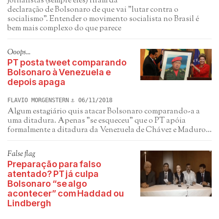
Jornalistas (sempre eles) riram da
declaração de Bolsonaro de que vai "lutar contra o
socialismo". Entender o movimento socialista no Brasil é
bem mais complexo do que parece
Ooops...
PT posta tweet comparando
Bolsonaro à Venezuela e
depois apaga
FLAVIO MORGENSTERN
06/11/2018
Algum estagiário quis atacar Bolsonaro comparando-a a
uma ditadura. Apenas "se esqueceu" que o PT apóia
formalmente a ditadura da Venezuela de Chávez e Maduro...
False flag
Preparação para falso
atentado? PT já culpa
Bolsonaro “se algo
acontecer” com Haddad ou
Lindbergh