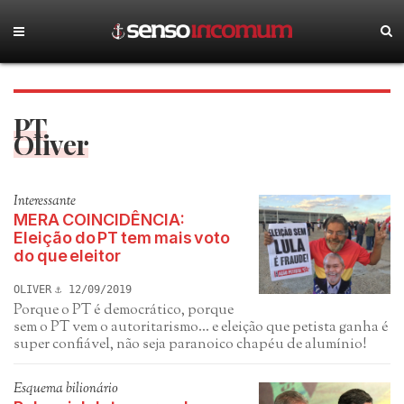
PT
Oliver
Interessante
MERA COINCIDÊNCIA:
Eleição do PT tem mais voto
do que eleitor
OLIVER
12/09/2019
Porque o PT é democrático, porque
sem o PT vem o autoritarismo... e eleição que petista ganha é
super confiável, não seja paranoico chapéu de alumínio!
Esquema bilionário