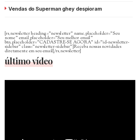
Vendas do Superman ghey despioram
[rs_newsletter heading=”newsletter” name_placeholder=”Seu
nome” email_placeholder=”Seu melhor email”
btn_placeholder=”CADASTRE-SE AGORA” id=”id-newsletter-
sidebar” class=”newsletter-sidebar”]Receba nossas novidades
diretamente em seu email[/rs_newsletter]
último vídeo
Tocador
de
vídeo