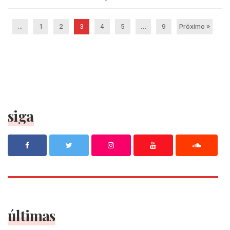
...
1
2
3
4
5
…
9
Próximo »
siga
últimas