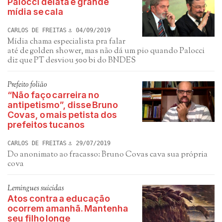
Palocci delata e grande
mídia se cala
CARLOS DE FREITAS
04/09/2019
Mídia chama especialista pra falar
até de golden shower, mas não dá um pio quando Palocci
diz que PT desviou 500 bi do BNDES
Prefeito folião
“Não faço carreira no
antipetismo”, disse Bruno
Covas, o mais petista dos
prefeitos tucanos
CARLOS DE FREITAS
29/07/2019
Do anonimato ao fracasso: Bruno Covas cava sua própria
cova
Lemingues suicidas
Atos contra a educação
ocorrem amanhã. Mantenha
seu filho longe