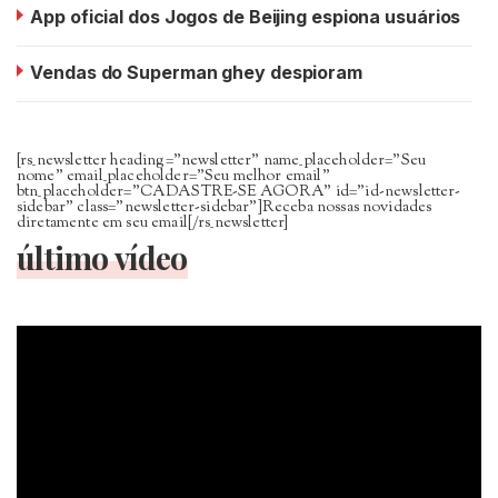
App oficial dos Jogos de Beijing espiona usuários
Vendas do Superman ghey despioram
[rs_newsletter heading=”newsletter” name_placeholder=”Seu
nome” email_placeholder=”Seu melhor email”
btn_placeholder=”CADASTRE-SE AGORA” id=”id-newsletter-
sidebar” class=”newsletter-sidebar”]Receba nossas novidades
diretamente em seu email[/rs_newsletter]
último vídeo
Tocador
de
vídeo