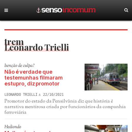
trem
Leonardo Trielli
Isenção de culpa?
Não é verdade que
testemunhas filmaram
estupro, diz promotor
LEONARDO TRIELLI
22/10/2021
Promotor do estado da Pensilvânia diz que história é
narrativa mentirosa criada por funcionários da companhia
ferroviária
Hediondo