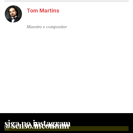
Tom Martins
Maestro e compositor
siga no instagram
@senso.incomum