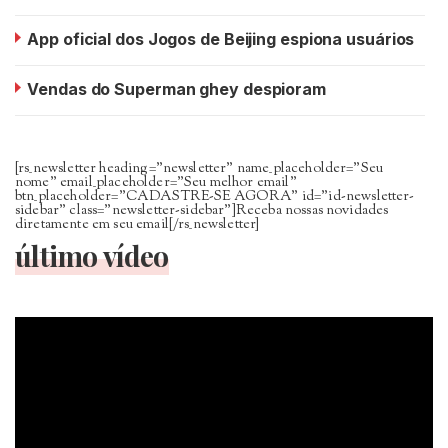
App oficial dos Jogos de Beijing espiona usuários
Vendas do Superman ghey despioram
[rs_newsletter heading=”newsletter” name_placeholder=”Seu
nome” email_placeholder=”Seu melhor email”
btn_placeholder=”CADASTRE-SE AGORA” id=”id-newsletter-
sidebar” class=”newsletter-sidebar”]Receba nossas novidades
diretamente em seu email[/rs_newsletter]
último vídeo
Tocador
de
vídeo