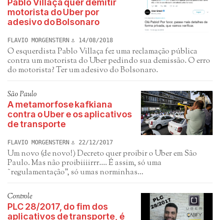
Pablo Villaça quer demitir
motorista do Uber por
adesivo do Bolsonaro
FLAVIO MORGENSTERN
14/08/2018
O esquerdista Pablo Villaça fez uma reclamação pública
contra um motorista do Uber pedindo sua demissão. O erro
do motorista? Ter um adesivo do Bolsonaro.
São Paulo
A metamorfose kafkiana
contra o Uber e os aplicativos
de transporte
FLAVIO MORGENSTERN
22/12/2017
Um novo (de novo!) Decreto quer proibir o Uber em São
Paulo. Mas não proibiiiirrr.... É assim, só uma
˜regulamentação", só umas norminhas...
Controle
PLC 28/2017, do fim dos
aplicativos de transporte, é