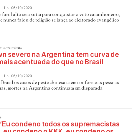
LLI
06/10/2020
farol alto sem sutiã para conquistar o voto caminhoneiro,
 nunca falou de religião se lança ao eleitorado evangélico
 com o vírus
n severo na Argentina tem curva de
mais acentuada do que no Brasil
LLI
06/10/2020
Brasil os casos de peste chinesa caem conforme as pessoas
uas, mortes na Argentina continuam em disparada
u
“Eu condeno todos os supremacistas
, eu condeno o KKK, eu condeno os