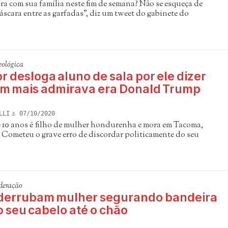
ra com sua família neste fim de semana? Não se esqueça de
scara entre as garfadas", diz um tweet do gabinete do
eológica
r desloga aluno de sala por ele dizer
m mais admirava era Donald Trump
LLI
07/10/2020
 10 anos é filho de mulher hondurenha e mora em Tacoma,
Cometeu o grave erro de discordar politicamente do seu
deração
 derrubam mulher segurando bandeira
 seu cabelo até o chão