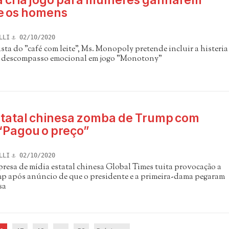
 cria jogo para mulheres ganharem
e os homens
LLI
02/10/2020
sta do "café com leite", Ms. Monopoly pretende incluir a histeria
 e descompasso emocional em jogo "Monotony"
statal chinesa zomba de Trump com
“Pagou o preço”
LLI
02/10/2020
resa de mídia estatal chinesa Global Times tuita provocação a
 após anúncio de que o presidente e a primeira-dama pegaram
sa