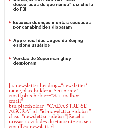
descaradas do que nunca”, diz chefe
do FBI
Escócia: doenças mentais causadas
por canabinóides disparam
App oficial dos Jogos de Beijing
espiona usuários
Vendas do Superman ghey
despioram
[rs_newsletter heading=”newsletter”
name_placeholder=”Seu nome”
email_placeholder=”Seu melhor
email”
btn_placeholder=”CADASTRE-SE
AGORA” id=”id-newsletter-sidebar”
class=”newsletter-sidebar”]Receba
nossas novidades diretamente em seu
email[/rs_newsletter]