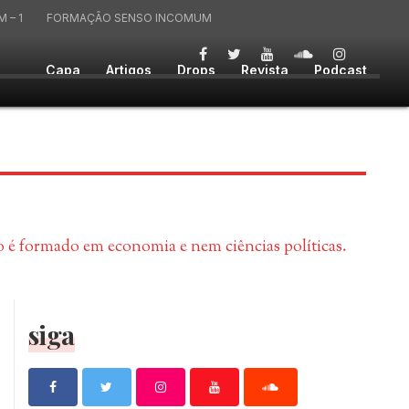
 – 1
FORMAÇÃO SENSO INCOMUM
Capa
Artigos
Drops
Revista
Podcast
ão é formado em economia e nem ciências políticas.
siga