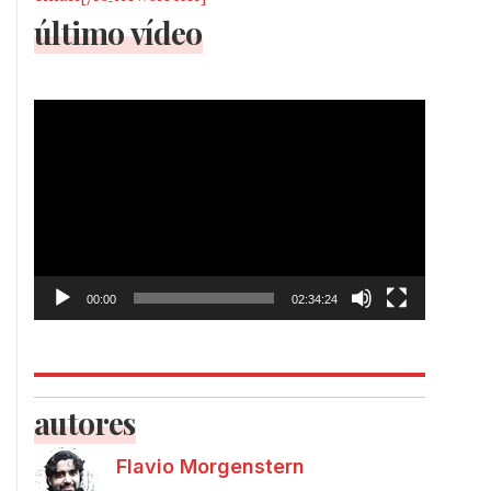
último vídeo
Tocador
de
vídeo
00:00
02:34:24
autores
Flavio Morgenstern