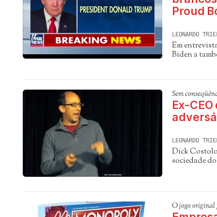
Proud B
LEONARDO TRIE
Em entrevist
Biden a tamb
Sem conseqüênc
Ex-CEO d
adversár
LEONARDO TRIE
Dick Costolo 
sociedade do
O jogo original 