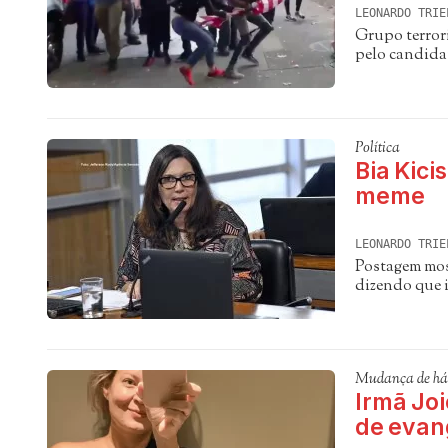
LEONARDO TRIE
Grupo terrori
pelo candida
Política
Bia Kici
meme
LEONARDO TRIE
Postagem mos
dizendo que 
Mudança de há
Irmã Joi
de evan