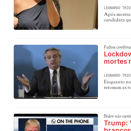
LEONARDO TRIE
Após mostrar 
candidata que
Faltou combinar
Lockdow
mortes 
LEONARDO TRIE
Enquanto no 
retomam as r
Biden não curti
Trump: 
brancos