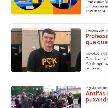
"Vai comer fo
manter sua má
governador
Doutrinação id
Professo
que que
LEONARDO TRIE
Estudante de
Washington. 
professor
Agrida com mo
Antifas
puxando