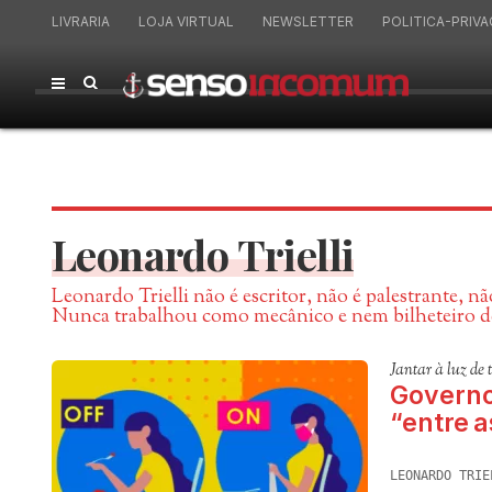
LIVRARIA
LOJA VIRTUAL
NEWSLETTER
POLITICA-PRIVA
Leonardo Trielli
Leonardo Trielli não é escritor, não é palestrante, 
Nunca trabalhou como mecânico e nem bilheteiro de c
Jantar à luz de 
Governo
“entre a
LEONARDO TRIE