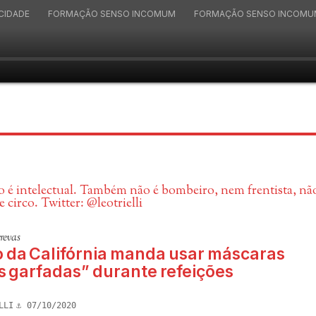
CIDADE
FORMAÇÃO SENSO INCOMUM
FORMAÇÃO SENSO INCOMUM
não é intelectual. Também não é bombeiro, nem frentista, n
irco. Twitter: @leotrielli
trevas
 da Califórnia manda usar máscaras
s garfadas” durante refeições
LLI
07/10/2020