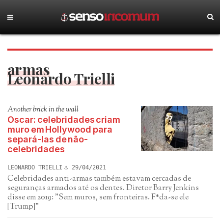
armas
Leonardo Trielli
Another brick in the wall
Oscar: celebridades criam
muro em Hollywood para
separá-las de não-
celebridades
LEONARDO TRIELLI
29/04/2021
Celebridades anti-armas também estavam cercadas de
seguranças armados até os dentes. Diretor Barry Jenkins
disse em 2019: "Sem muros, sem fronteiras. F*da-se ele
[Trump]"