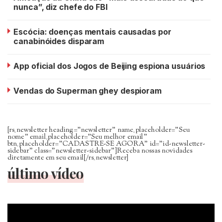
nunca”, diz chefe do FBI
Escócia: doenças mentais causadas por
canabinóides disparam
App oficial dos Jogos de Beijing espiona usuários
Vendas do Superman ghey despioram
[rs_newsletter heading=”newsletter” name_placeholder=”Seu
nome” email_placeholder=”Seu melhor email”
btn_placeholder=”CADASTRE-SE AGORA” id=”id-newsletter-
sidebar” class=”newsletter-sidebar”]Receba nossas novidades
diretamente em seu email[/rs_newsletter]
último vídeo
Tocador
de
vídeo