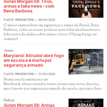
Guten Morgen 58: Tiros,
armas e fake news – com
Bene Barbosa
FLAVIO MORGENSTERN
08/04/2018
O maior especialista em segurança e armas do Brasil, Bene
Barbosa, volta ao nosso podcast para falar das bizarrices e
fake news da mídia sobre armas e tiros. O bang-bang vai
começar!
Armas
Maryland: Atirador abre fogo
em escola e é morto por
segurança armado
FLAVIO MORGENSTERN
21/03/2018
Numa escola americana em
Maryland, aluno atirador tenta causar uma nova chacina,
mas é morto por segurança armado da escola, que saiu ileso.
Podcast
Guten Morgen 56: Armas