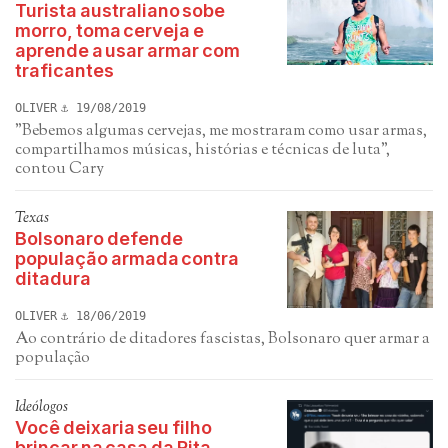
Turista australiano sobe
morro, toma cerveja e
aprende a usar armar com
traficantes
OLIVER
19/08/2019
"Bebemos algumas cervejas, me mostraram como usar armas,
compartilhamos músicas, histórias e técnicas de luta",
contou Cary
Texas
Bolsonaro defende
população armada contra
ditadura
OLIVER
18/06/2019
Ao contrário de ditadores fascistas, Bolsonaro quer armar a
população
Ideólogos
Você deixaria seu filho
brincar na casa da Rita