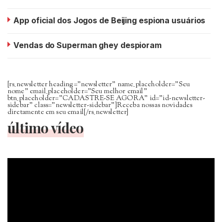
App oficial dos Jogos de Beijing espiona usuários
Vendas do Superman ghey despioram
[rs_newsletter heading=”newsletter” name_placeholder=”Seu
nome” email_placeholder=”Seu melhor email”
btn_placeholder=”CADASTRE-SE AGORA” id=”id-newsletter-
sidebar” class=”newsletter-sidebar”]Receba nossas novidades
diretamente em seu email[/rs_newsletter]
último vídeo
Tocador
de
vídeo