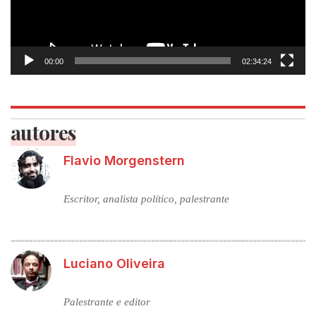
00:00
02:34:24
autores
Flavio Morgenstern
Escritor, analista político, palestrante
Luciano Oliveira
Palestrante e editor