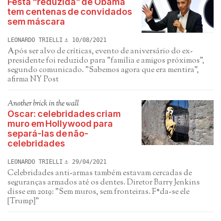
Festa “reduzida” de Obama
tem centenas de convidados
sem máscara
LEONARDO TRIELLI
10/08/2021
Após ser alvo de críticas, evento de aniversário do ex-
presidente foi reduzido para "família e amigos próximos",
segundo comunicado. "Sabemos agora que era mentira",
afirma NY Post
Another brick in the wall
Oscar: celebridades criam
muro em Hollywood para
separá-las de não-
celebridades
LEONARDO TRIELLI
29/04/2021
Celebridades anti-armas também estavam cercadas de
seguranças armados até os dentes. Diretor Barry Jenkins
disse em 2019: "Sem muros, sem fronteiras. F*da-se ele
[Trump]"