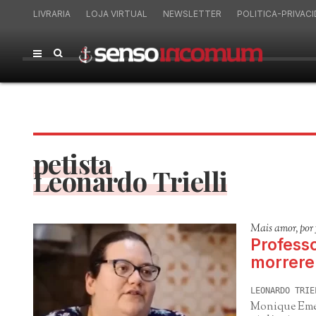
LIVRARIA
LOJA VIRTUAL
NEWSLETTER
POLITICA-PRIVAC
petista
Leonardo Trielli
Mais amor, por 
Professo
morrere
LEONARDO TRIE
Monique Emer