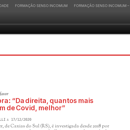
IDADE
FORMAÇÃO SENSO INCOMUM
FORMAÇÃO SENSO INCOMUM – 
favor
ra: “Da direita, quantos mais
m de Covid, melhor”
LLI
17/12/2020
, de Caxias do Sul (RS), é investigada desde 2018 por