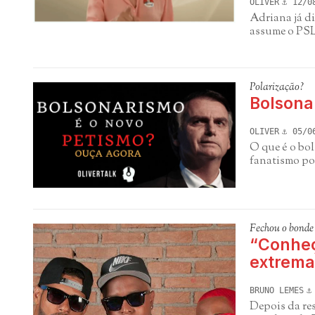
OLIVER
12/0
Adriana já di
assume o PS
Polarização?
Bolsona
OLIVER
05/0
O que é o bo
fanatismo po
Fechou o bonde
“Conheç
extrema
BRUNO LEMES
Depois da re