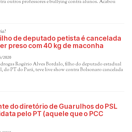
tra outros professores e bullying contra alunos. Acabou
ia?
filho de deputado petista é cancelada
 ser preso com 40 kg de maconha
6/2020
e drogas Rogério Alves Bordalo, filho do deputado estadual
l, do PT do Pará, teve live show contra Bolsonaro cancelada
te do diretório de Guarulhos do PSL
idata pelo PT (aquele que o PCC