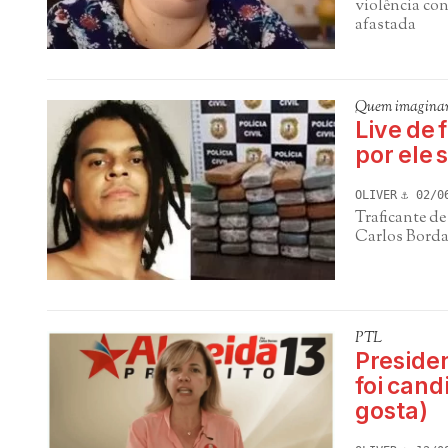
violência con
afastada
Quem imaginar
Live de 
por ele
OLIVER
02/0
Traficante d
Carlos Borda
PTL
Presiden
foi cand
gosta)