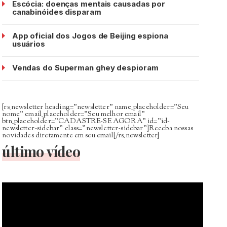
Escócia: doenças mentais causadas por
canabinóides disparam
App oficial dos Jogos de Beijing espiona
usuários
Vendas do Superman ghey despioram
[rs_newsletter heading=”newsletter” name_placeholder=”Seu
nome” email_placeholder=”Seu melhor email”
btn_placeholder=”CADASTRE-SE AGORA” id=”id-
newsletter-sidebar” class=”newsletter-sidebar”]Receba nossas
novidades diretamente em seu email[/rs_newsletter]
último vídeo
Tocador
de
vídeo