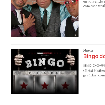
envolvendo Z
com esse títu
Humor
Bingo do
SENSO INCOMUM
Gleisi Hoffm
graúdas, com