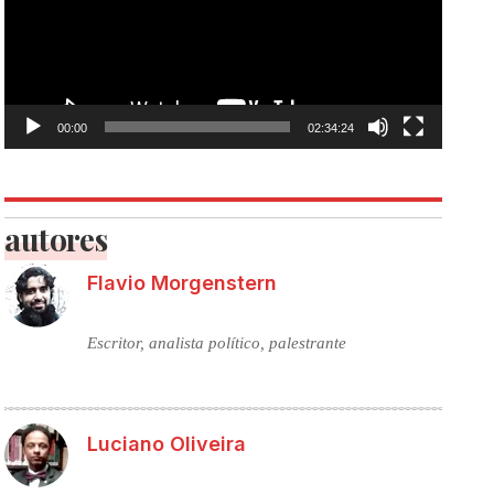
00:00
02:34:24
autores
Flavio Morgenstern
Escritor, analista político, palestrante
Luciano Oliveira