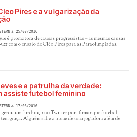
leo Pires e a vulgarização da
ção
STERN
25/08/2016
gue é promotora de causas progressistas – as mesmas causas
uzz com o ensaio de Cléo Pires para as Paraolimpíadas.
eves e a patrulha da verdade:
 assiste futebol feminino
STERN
17/08/2016
 gerou um furdunço no Twitter por afirmar que futebol
 tem graça. Alguém sabe o nome de uma jogadora além de