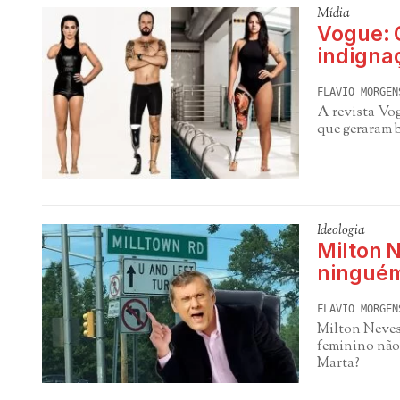
Mídia
Vogue: C
indigna
FLAVIO MORGEN
A revista Vo
que geraram b
Ideologia
Milton N
ninguém
FLAVIO MORGEN
Milton Neves
feminino não
Marta?