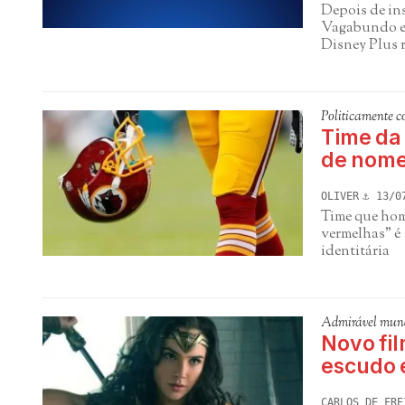
Depois de in
Vagabundo e 
Disney Plus r
Politicamente co
Time da
de nome
OLIVER
13/0
Time que hom
vermelhas" é
identitária
Admirável mun
Novo fi
escudo e
CARLOS DE FRE