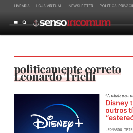
LIVRARIA
LOJA VIRTUAL
NEWSLETTER
POLITICA-PRIVAC
politicamente correto
Leonardo Trielli
"A whole new w
Disney t
outros t
“estere
LEONARDO TRIE