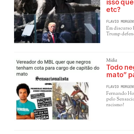
isso que
etc?
FLAVIO MORGEN
Em discurso h
Trump defend
Mídia
Todo ne
mato” p
FLAVIO MORGEN
Fernando Hol
pelo Sensaci
racismo?