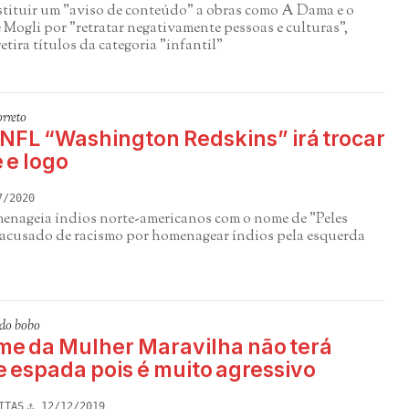
stituir um "aviso de conteúdo" a obras como A Dama e o
Mogli por "retratar negativamente pessoas e culturas",
etira títulos da categoria "infantil"
rreto
 NFL “Washington Redskins” irá trocar
 e logo
7/2020
enageia índios norte-americanos com o nome de "Peles
 acusado de racismo por homenagear índios pela esquerda
do bobo
lme da Mulher Maravilha não terá
 espada pois é muito agressivo
ITAS
12/12/2019