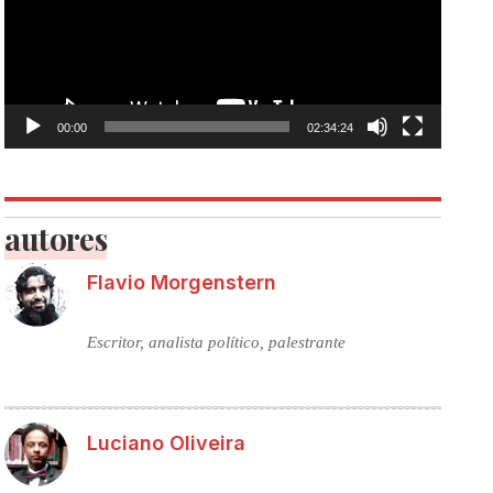
00:00
02:34:24
autores
Flavio Morgenstern
Escritor, analista político, palestrante
Luciano Oliveira