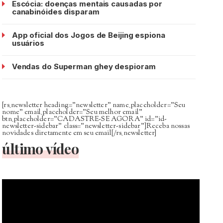
Escócia: doenças mentais causadas por
canabinóides disparam
App oficial dos Jogos de Beijing espiona
usuários
Vendas do Superman ghey despioram
[rs_newsletter heading=”newsletter” name_placeholder=”Seu
nome” email_placeholder=”Seu melhor email”
btn_placeholder=”CADASTRE-SE AGORA” id=”id-
newsletter-sidebar” class=”newsletter-sidebar”]Receba nossas
novidades diretamente em seu email[/rs_newsletter]
último vídeo
Tocador
de
vídeo