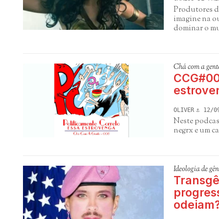
Produtores d
imagine na ou
dominar o m
Chá com a gent
CCG#006
estrove
OLIVER
12/0
Neste podcas
negrx e um c
Ideologia de gên
Transgê
progress
odeiam