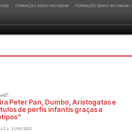
IDADE
FORMAÇÃO SENSO INCOMUM
FORMAÇÃO SENSO INCOMUM – 
orld"
ira Peter Pan, Dumbo, Aristogatas e
ítulos de perfis infantis graças a
ótipos”
LLI
11/03/2021