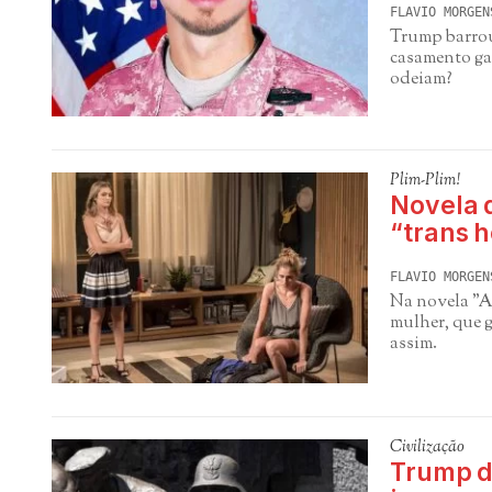
FLAVIO MORGEN
Trump barrou
casamento gay
odeiam?
Plim-Plim!
Novela 
“trans h
FLAVIO MORGEN
Na novela "A
mulher, que 
assim.
Civilização
Trump de