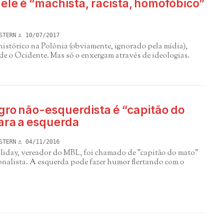
 ele é “machista, racista, homofóbico”
STERN
10/07/2017
istórico na Polônia (obviamente, ignorado pela mídia),
e o Ocidente. Mas só o enxergam através de ideologias.
gro não-esquerdista é “capitão do
ara a esquerda
STERN
04/11/2016
iday, vereador do MBL, foi chamado de "capitão do mato"
onalista. A esquerda pode fazer humor flertando com o