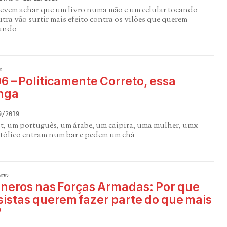
evem achar que um livro numa mão e um celular tocando
tra vão surtir mais efeito contra os vilões que querem
undo
e
 – Politicamente Correto, essa
nga
9/2019
t, um português, um árabe, um caipira, uma mulher, umx
atólico entram num bar e pedem um chá
ero
neros nas Forças Armadas: Por que
istas querem fazer parte do que mais
?