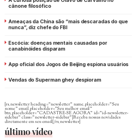
A curiosa posição de Olavo de Carvalho no
cânone filosófico
Ameaças da China são “mais descaradas do que
nunca”, diz chefe do FBI
Escócia: doenças mentais causadas por
canabinóides disparam
App oficial dos Jogos de Beijing espiona usuários
Vendas do Superman ghey despioram
[rs_newsletter heading=”newsletter” name_placeholder=”Seu
nome” email_placeholder=”Seu melhor email”
btn_placeholder=”CADASTRE-SE AGORA” id=”id-newsletter-
sidebar” class=”newsletter-sidebar”]Receba nossas novidades
diretamente em seu email[/rs_newsletter]
último vídeo