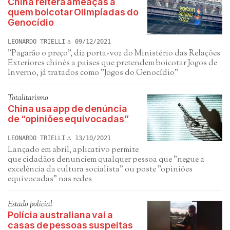
China reitera ameaças a
quem boicotar Olimpíadas do
Genocídio
LEONARDO TRIELLI
09/12/2021
"Pagarão o preço", diz porta-voz do Ministério das Relações
Exteriores chinês a países que pretendem boicotar Jogos de
Inverno, já tratados como "Jogos do Genocídio"
Totalitarismo
China usa app de denúncia
de “opiniões equivocadas”
LEONARDO TRIELLI
13/10/2021
Lançado em abril, aplicativo permite
que cidadãos denunciem qualquer pessoa que "negue a
excelência da cultura socialista" ou poste "opiniões
equivocadas" nas redes
Estado policial
Polícia australiana vai a
casas de pessoas suspeitas