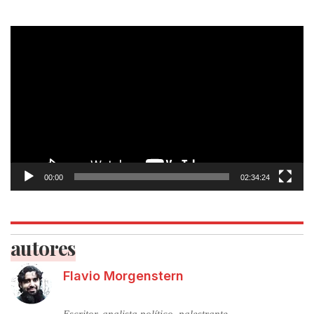
Tocador
de
vídeo
00:00
02:34:24
autores
Flavio Morgenstern