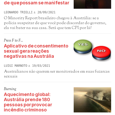
de que possam se manifestar
LEONARDO TRIELLI
28/09/2021
O Minority Report brasileiro chegou à Austrália: se a
polícia suspeitar de que você pode discordar do governo,
ela vai bater na sua casa. Será que tem CPI por lá?
Press F to F...
Aplicativo de consentimento
sexual gera reações
negativas na Austrália
LUIGI MARNOTO
19/03/2021
Australianos não querem ser monitorados em suas fuzarcas
sexuais
Burning
Aquecimento global:
Austrália prende 180
pessoas por provocar
incêndio criminoso