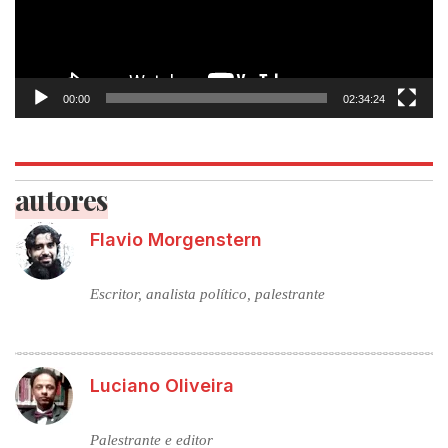
00:00
02:34:24
autores
Flavio Morgenstern
Escritor, analista político, palestrante
Luciano Oliveira
Palestrante e editor