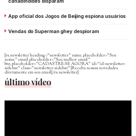
canabinóides disparam
App oficial dos Jogos de Beijing espiona usuários
Vendas do Superman ghey despioram
[rs_newsletter heading=”newsletter” name_placeholder=”Seu
nome” email_placeholder=”Seu melhor email”
btn_placeholder=”CADASTRE-SE AGORA” id=”id-newsletter-
sidebar” class=”newsletter-sidebar”]Receba nossas novidades
diretamente em seu email[/rs_newsletter]
último vídeo
Tocador
de
vídeo