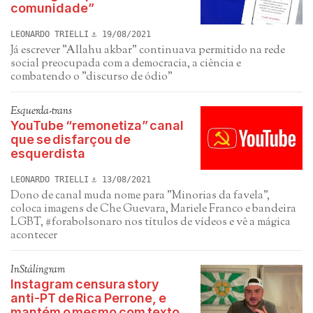
comunidade”
LEONARDO TRIELLI
19/08/2021
Já escrever "Allahu akbar" continuava permitido na rede
social preocupada com a democracia, a ciência e
combatendo o "discurso de ódio"
Esquerda-trans
YouTube “remonetiza” canal
que se disfarçou de
esquerdista
LEONARDO TRIELLI
13/08/2021
Dono de canal muda nome para "Minorias da favela",
coloca imagens de Che Guevara, Mariele Franco e bandeira
LGBT, #forabolsonaro nos títulos de vídeos e vê a mágica
acontecer
InStálingram
Instagram censura story
anti-PT de Rica Perrone, e
mantém o mesmo com texto