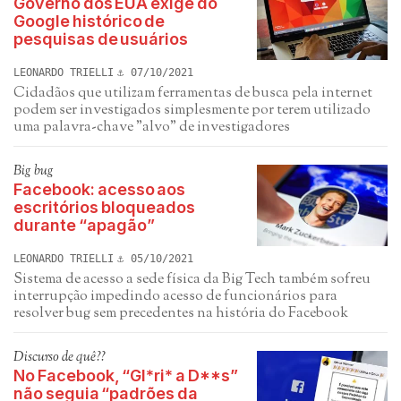
Governo dos EUA exige do
Google histórico de
pesquisas de usuários
LEONARDO TRIELLI
07/10/2021
Cidadãos que utilizam ferramentas de busca pela internet
podem ser investigados simplesmente por terem utilizado
uma palavra-chave "alvo" de investigadores
Big bug
Facebook: acesso aos
escritórios bloqueados
durante “apagão”
LEONARDO TRIELLI
05/10/2021
Sistema de acesso a sede física da Big Tech também sofreu
interrupção impedindo acesso de funcionários para
resolver bug sem precedentes na história do Facebook
Discurso de quê??
No Facebook, “Gl*ri* a D**s”
não seguia “padrões da