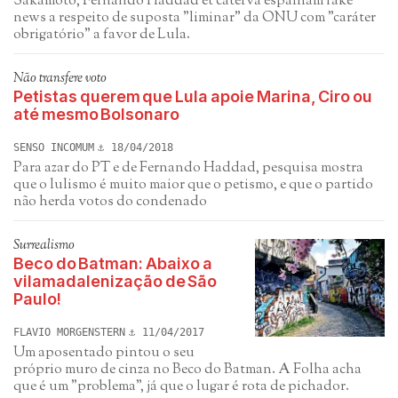
Sakamoto, Fernando Haddad et caterva espalham fake
news a respeito de suposta "liminar" da ONU com "caráter
obrigatório" a favor de Lula.
Não transfere voto
Petistas querem que Lula apoie Marina, Ciro ou
até mesmo Bolsonaro
SENSO INCOMUM
18/04/2018
Para azar do PT e de Fernando Haddad, pesquisa mostra
que o lulismo é muito maior que o petismo, e que o partido
não herda votos do condenado
Surrealismo
Beco do Batman: Abaixo a
vilamadalenização de São
Paulo!
FLAVIO MORGENSTERN
11/04/2017
Um aposentado pintou o seu
próprio muro de cinza no Beco do Batman. A Folha acha
que é um "problema", já que o lugar é rota de pichador.