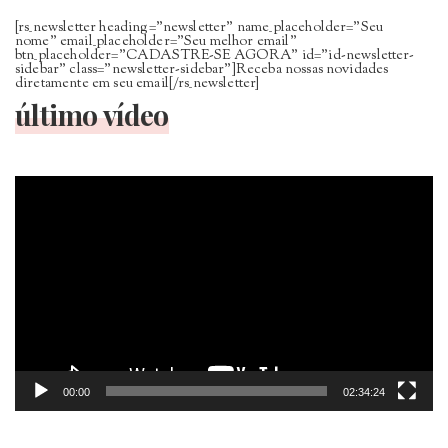
[rs_newsletter heading=”newsletter” name_placeholder=”Seu
nome” email_placeholder=”Seu melhor email”
btn_placeholder=”CADASTRE-SE AGORA” id=”id-newsletter-
sidebar” class=”newsletter-sidebar”]Receba nossas novidades
diretamente em seu email[/rs_newsletter]
último vídeo
Tocador
de
vídeo
00:00
02:34:24