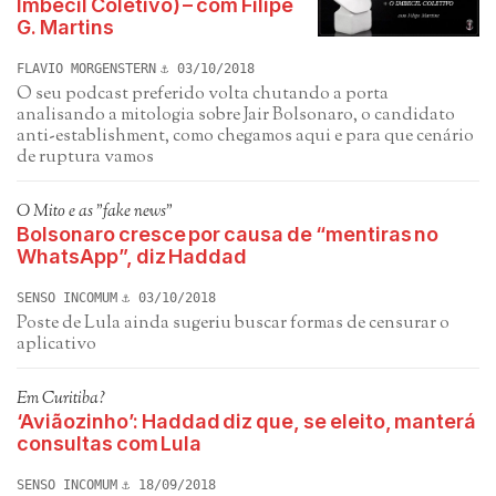
Imbecil Coletivo) – com Filipe
G. Martins
FLAVIO MORGENSTERN
03/10/2018
O seu podcast preferido volta chutando a porta
analisando a mitologia sobre Jair Bolsonaro, o candidato
anti-establishment, como chegamos aqui e para que cenário
de ruptura vamos
O Mito e as "fake news"
Bolsonaro cresce por causa de “mentiras no
WhatsApp”, diz Haddad
SENSO INCOMUM
03/10/2018
Poste de Lula ainda sugeriu buscar formas de censurar o
aplicativo
Em Curitiba?
‘Aviãozinho’: Haddad diz que, se eleito, manterá
consultas com Lula
SENSO INCOMUM
18/09/2018