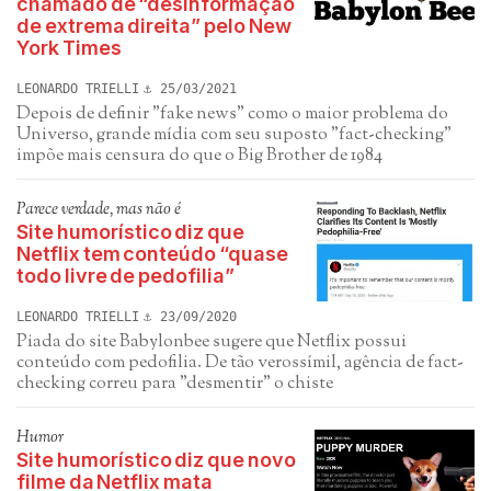
chamado de “desinformação
de extrema direita” pelo New
York Times
LEONARDO TRIELLI
25/03/2021
Depois de definir "fake news" como o maior problema do
Universo, grande mídia com seu suposto "fact-checking"
impõe mais censura do que o Big Brother de 1984
Parece verdade, mas não é
Site humorístico diz que
Netflix tem conteúdo “quase
todo livre de pedofilia”
LEONARDO TRIELLI
23/09/2020
Piada do site Babylonbee sugere que Netflix possui
conteúdo com pedofilia. De tão verossímil, agência de fact-
checking correu para "desmentir" o chiste
Humor
Site humorístico diz que novo
filme da Netflix mata