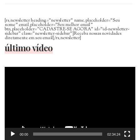
[rs_newsletter heading=”newsletter” name_placeholder=”Seu
nome” email_placeholder=”Seu melhor email”
btn_placeholder=”CADASTRE-SE AGORA” id=”id-newsletter-
sidebar” class=”newsletter-sidebar”]Receba nossas novidades
diretamente em seu email[/rs_newsletter]
último vídeo
Tocador
de
vídeo
00:00
02:34:24