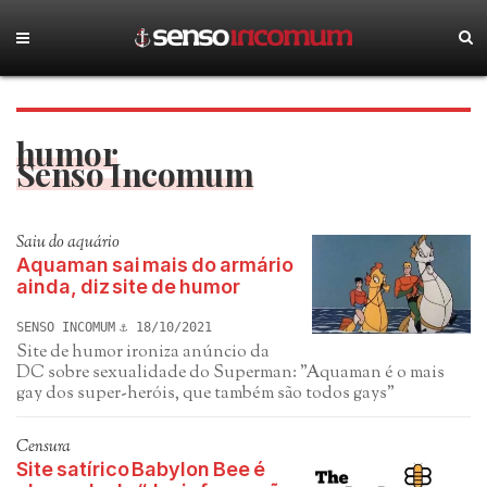
humor
Senso Incomum
Saiu do aquário
Aquaman sai mais do armário
ainda, diz site de humor
SENSO INCOMUM
18/10/2021
Site de humor ironiza anúncio da
DC sobre sexualidade do Superman: "Aquaman é o mais
gay dos super-heróis, que também são todos gays"
Censura
Site satírico Babylon Bee é